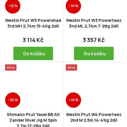
–10 %
–10 %
Westin Prut W3 Powershad
Westin Prut W3 Powerteez
3rd MH 2,74m 15-40g 2díl
3nd ML 2,74m 7-28g 2díl
3 114 Kč
3 357 Kč
Do košíku
Do košíku
Akce
Akce
–30 %
–10 %
Shimano Prut Yasei BB AX
Westin Prut W4 Powerteez
Zander River Jig M Spin
2nd M 2,5m 14-49g 2díl
2,7m 12-28g 2díl