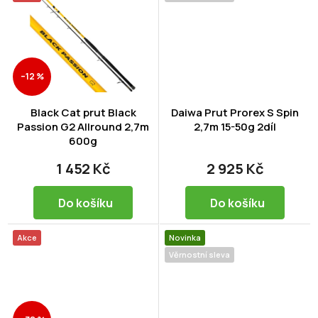
–12 %
Black Cat prut Black
Daiwa Prut Prorex S Spin
Passion G2 Allround 2,7m
2,7m 15-50g 2díl
600g
1 452 Kč
2 925 Kč
Do košíku
Do košíku
Akce
Novinka
Věrnostní sleva