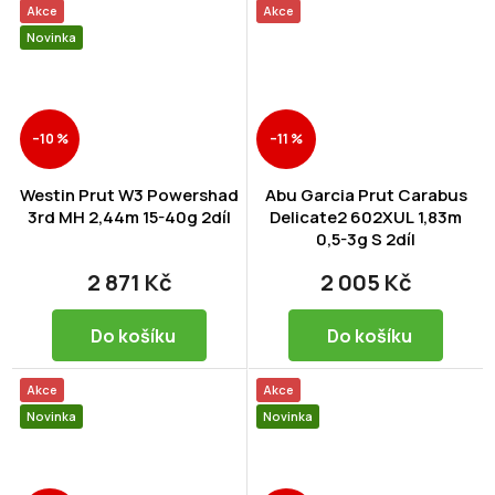
Akce
Akce
Novinka
–10 %
–11 %
Westin Prut W3 Powershad
Abu Garcia Prut Carabus
3rd MH 2,44m 15-40g 2díl
Delicate2 602XUL 1,83m
0,5-3g S 2díl
2 871 Kč
2 005 Kč
Do košíku
Do košíku
Akce
Akce
Novinka
Novinka