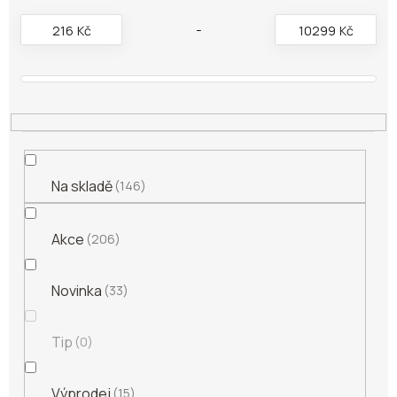
r
o
216
Kč
10299
Kč
d
u
k
t
ů
Na skladě
146
Akce
206
Novinka
33
Tip
0
Výprodej
15