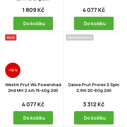
1 809 Kč
4 077 Kč
Do košíku
Do košíku
Akce
Věrnostní sleva
–10 %
Westin Prut W4 Powershad
Daiwa Prut Prorex S Spin
2nd MH 2,4m 15-40g 2díl
2,9m 20-60g 2díl
4 077 Kč
3 312 Kč
Do košíku
Do košíku