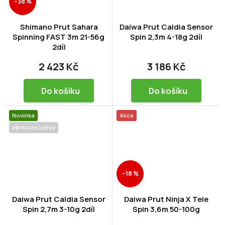
–38 %
Shimano Prut Sahara
Daiwa Prut Caldia Sensor
Spinning FAST 3m 21-56g
Spin 2,3m 4-18g 2díl
2díl
2 423 Kč
3 186 Kč
Do košíku
Do košíku
Novinka
Akce
Věrnostní sleva
–18 %
Daiwa Prut Caldia Sensor
Daiwa Prut Ninja X Tele
Spin 2,7m 3-10g 2díl
Spin 3,6m 50-100g