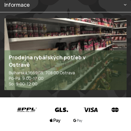
u
Informace
Prodejna rybářských potřeb v
Ostravě
Bulharská 1669/15, 708 00 Ostrava
Po-Pá: 9:00-17:00
So: 9:00-12:00