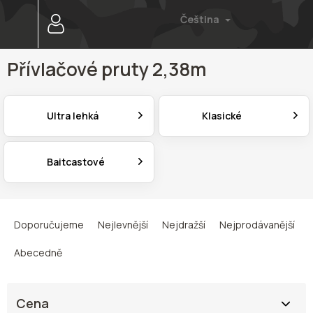
Přejít
Čeština
na
obsah
Přívlačové pruty 2,38m
Ultra lehká
Klasické
Baitcastové
Ř
a
Doporučujeme
Nejlevnější
Nejdražší
Nejprodávanější
z
e
Abecedně
n
í
p
Cena