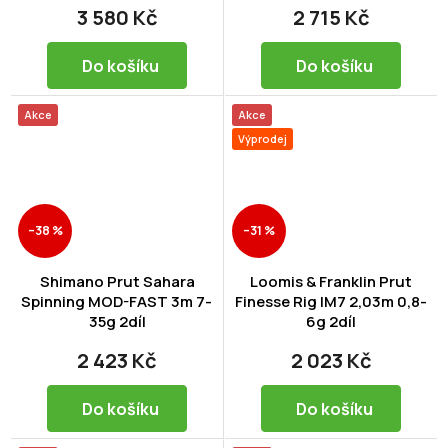
3 580 Kč
2 715 Kč
Do košíku
Do košíku
Akce
Akce
Výprodej
–38 %
–31 %
Shimano Prut Sahara
Loomis & Franklin Prut
Spinning MOD-FAST 3m 7-
Finesse Rig IM7 2,03m 0,8-
35g 2díl
6g 2díl
2 423 Kč
2 023 Kč
Do košíku
Do košíku