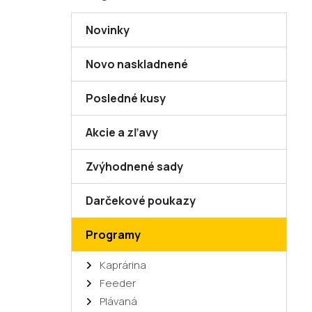
kategórie
č
n
Novinky
ý
p
Novo naskladnené
a
n
Posledné kusy
e
l
Akcie a zľavy
Zvýhodnené sady
Darčekové poukazy
Programy
Kaprárina
Feeder
Plávaná