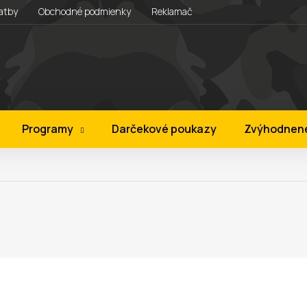
atby
Obchodné podmienky
Reklamačný rád
Vernostný prog
Programy
Darčekové poukazy
Zvýhodnen