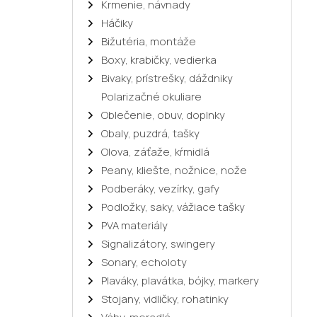
Krmenie, návnady
Háčiky
Bižutéria, montáže
Boxy, krabičky, vedierka
Bivaky, prístrešky, dáždniky
Polarizačné okuliare
Oblečenie, obuv, doplnky
Obaly, puzdrá, tašky
Olova, záťaže, kŕmidlá
Peany, kliešte, nožnice, nože
Podberáky, vezírky, gafy
Podložky, saky, vážiace tašky
PVA materiály
Signalizátory, swingery
Sonary, echoloty
Plaváky, plavátka, bójky, markery
Stojany, vidličky, rohatinky