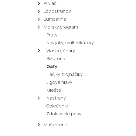
Prívlač
Lov pstruhov
Sumcarina
Morský program
Prúty
Navijaky, multiplikátory
Vlasce, šnúry
Bižutéria
Gafy
Háčiky, trojháčiky
Jigové hlavy
Kliešte
Nástrahy
Oblečenie
Zdolávacie pásy
Muškárenie