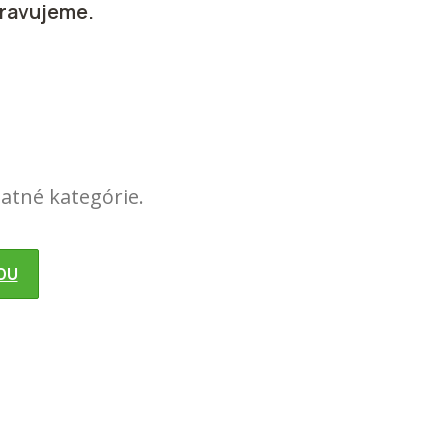
pravujeme.
tatné kategórie.
DU