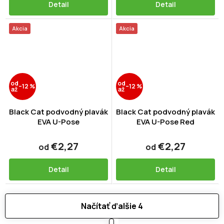
Detail
Detail
Akcia
Akcia
od
od
–12 %
–12 %
až
až
Black Cat podvodný plavák
Black Cat podvodný plavák
EVA U-Pose
EVA U-Pose Red
€2,27
€2,27
od
od
Detail
Detail
Načítať ďalšie 4
S