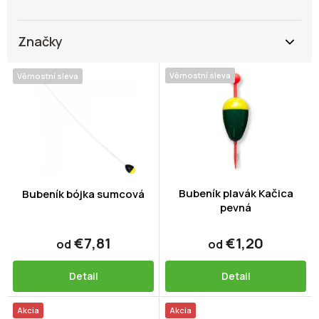
Značky
V
Věrnostní sleva
Věrnostní sleva
ý
p
i
s
p
r
o
d
Bubeník plavák Kačica
Bubeník bójka sumcová
pevná
u
k
t
€7,81
€1,20
od
od
o
v
Detail
Detail
Akcia
Akcia