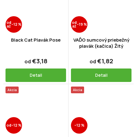
od
od
–12 %
–19 %
až
až
Black Cat Plavák Pose
VAĎO sumcový priebežný
plavák (kačica) Žltý
€3,18
€1,82
od
od
Detail
Detail
Akcia
Akcia
od
–12 %
–12 %