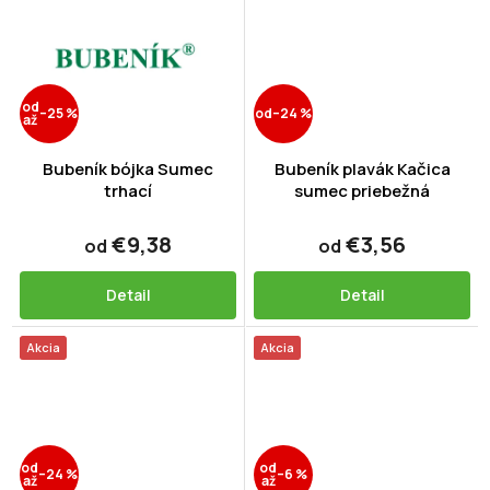
od
–25 %
od
–24 %
až
Bubeník bójka Sumec
Bubeník plavák Kačica
trhací
sumec priebežná
€9,38
€3,56
od
od
Detail
Detail
Akcia
Akcia
od
od
–24 %
–6 %
až
až