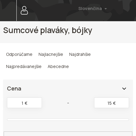
Prejsť
Slovenčina
na
obsah
Sumcové plaváky, bójky
R
a
Odporúčame
Najlacnejšie
Najdrahšie
d
e
Najpredávanejšie
Abecedne
n
i
e
Cena
p
r
1
€
15
€
o
d
u
k
t