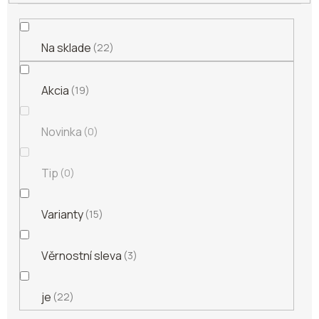
o
v
Na sklade
22
Akcia
19
Novinka
0
Tip
0
Varianty
15
Věrnostní sleva
3
je
22