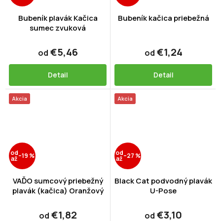
Bubeník plavák Kačica
Bubeník kačica priebežná
sumec zvuková
€5,46
€1,24
od
od
Detail
Detail
Akcia
Akcia
od
od
–19 %
–27 %
až
až
VAĎO sumcový priebežný
Black Cat podvodný plavák
plavák (kačica) Oranžový
U-Pose
€1,82
€3,10
od
od