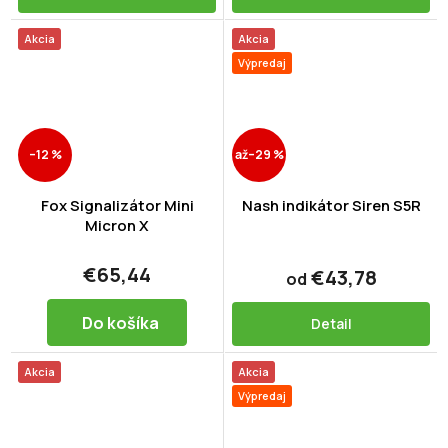
Akcia
Akcia
Výpredaj
–12 %
až
–29 %
Fox Signalizátor Mini
Nash indikátor Siren S5R
Micron X
€65,44
€43,78
od
Do košíka
Detail
Akcia
Akcia
Výpredaj