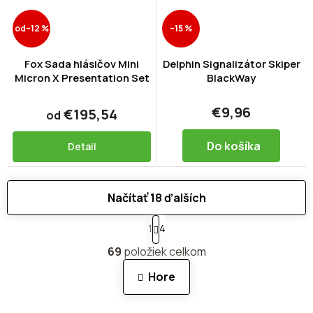
od
–12 %
–15 %
Fox Sada hlásičov Mini
Delphin Signalizátor Skiper
Micron X Presentation Set
BlackWay
€9,96
€195,54
od
Do košíka
Detail
Načítať 18 ďalších
S
1
4
t
O
r
69
položiek celkom
v
á
n
l
Hore
k
á
o
d
v
a