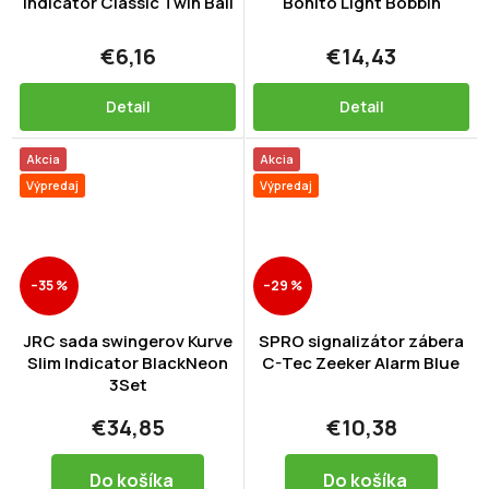
Indicator Classic Twin Ball
Bonito Light Bobbin
€6,16
€14,43
Detail
Detail
Akcia
Akcia
Výpredaj
Výpredaj
–35 %
–29 %
JRC sada swingerov Kurve
SPRO signalizátor zábera
Slim Indicator BlackNeon
C-Tec Zeeker Alarm Blue
3Set
€34,85
€10,38
Do košíka
Do košíka