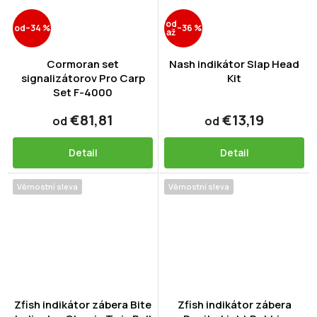
od
od
–34 %
–36 %
až
Cormoran set
Nash indikátor Slap Head
signalizátorov Pro Carp
Kit
Set F-4000
€81,81
€13,19
od
od
Detail
Detail
Věrnostní sleva
Věrnostní sleva
Zfish indikátor zábera Bite
Zfish indikátor zábera