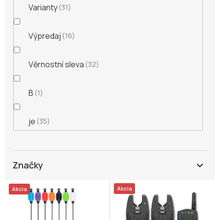
Varianty
31
Výpredaj
16
Věrnostní sleva
32
B
1
je
35
Značky
V
Akcia
Akcia
ý
p
i