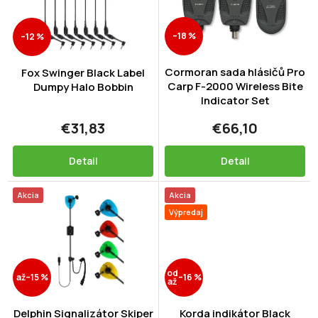
s
p
–18 %
–12 %
r
o
d
Cormoran sada hlásičů Pro
Fox Swinger Black Label
Carp F-2000 Wireless Bite
u
Dumpy Halo Bobbin
Indicator Set
k
t
€31,83
€66,10
o
v
Detail
Detail
Akcia
Akcia
Výpredaj
od
až
–15 %
–16 %
až
Delphin Signalizátor Skiper
Korda indikátor Black