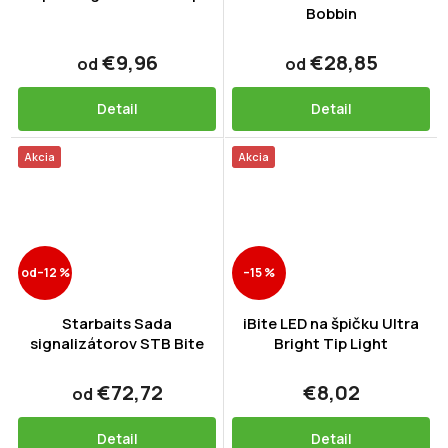
Bobbin
€9,96
€28,85
od
od
Detail
Detail
Akcia
Akcia
od
–12 %
–15 %
Starbaits Sada
iBite LED na špičku Ultra
signalizátorov STB Bite
Bright Tip Light
€72,72
€8,02
od
Detail
Detail