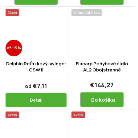
Akcia
Věrnostní sleva
až
–15 %
Delphin Reťazkový swinger
Flacarp Pohybové čidlo
CSW II
AL2 Obojstranné
€144,27
€7,11
od
Do košíka
Detail
Akcia
Akcia