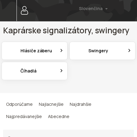
Prejsť
Slovenčina
na
obsah
Kaprárske signalizátory, swingery
Hlásiče záberu
Swingery
Číhadlá
R
a
Odporúčame
Najlacnejšie
Najdrahšie
d
e
Najpredávanejšie
Abecedne
n
i
e