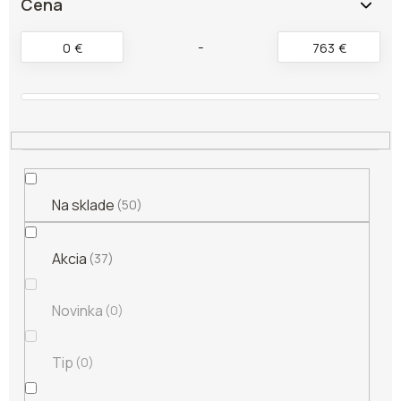
Cena
p
r
0
€
763
€
o
d
u
k
t
o
v
Na sklade
50
Akcia
37
Novinka
0
Tip
0