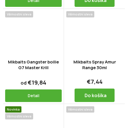
Do košíka
Detail
Věrnostní sleva
Věrnostní sleva
Mikbaits Gangster boilie
Mikbaits Spray Amur
G7 Master Krill
Range 30ml
€7,44
€19,84
od
Do košíka
Detail
Novinka
Věrnostní sleva
Věrnostní sleva