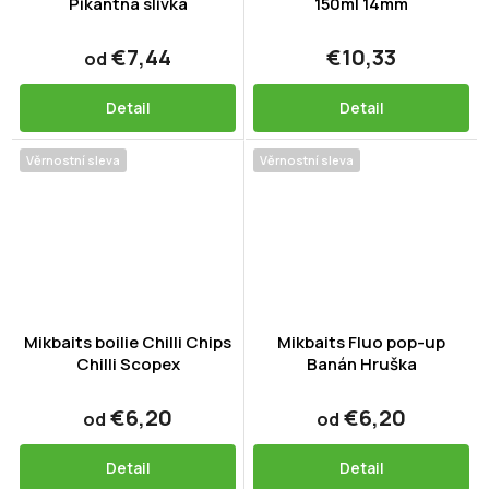
Pikantná slivka
150ml 14mm
€7,44
€10,33
od
Detail
Detail
Věrnostní sleva
Věrnostní sleva
Mikbaits boilie Chilli Chips
Mikbaits Fluo pop-up
Chilli Scopex
Banán Hruška
€6,20
€6,20
od
od
Detail
Detail