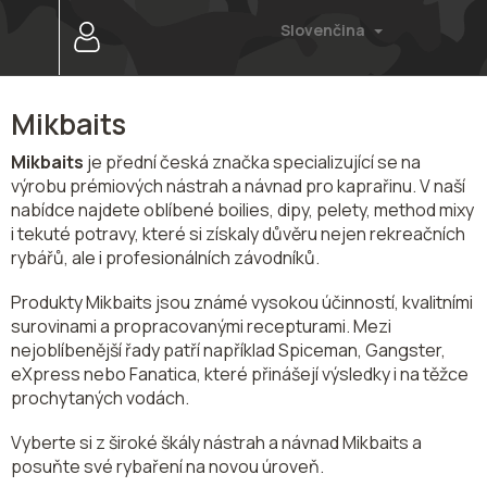
Prejsť
Slovenčina
na
obsah
Mikbaits
Mikbaits
je přední česká značka specializující se na
výrobu prémiových nástrah a návnad pro kaprařinu. V naší
nabídce najdete oblíbené boilies, dipy, pelety, method mixy
i tekuté potravy, které si získaly důvěru nejen rekreačních
rybářů, ale i profesionálních závodníků.
Produkty Mikbaits jsou známé vysokou účinností, kvalitními
surovinami a propracovanými recepturami. Mezi
nejoblíbenější řady patří například Spiceman, Gangster,
eXpress nebo Fanatica, které přinášejí výsledky i na těžce
prochytaných vodách.
Vyberte si z široké škály nástrah a návnad Mikbaits a
posuňte své rybaření na novou úroveň.