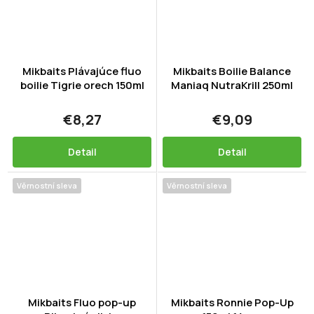
Mikbaits Plávajúce fluo
Mikbaits Boilie Balance
boilie Tigrie orech 150ml
Maniaq NutraKrill 250ml
€8,27
€9,09
Detail
Detail
Věrnostní sleva
Věrnostní sleva
Mikbaits Fluo pop-up
Mikbaits Ronnie Pop-Up