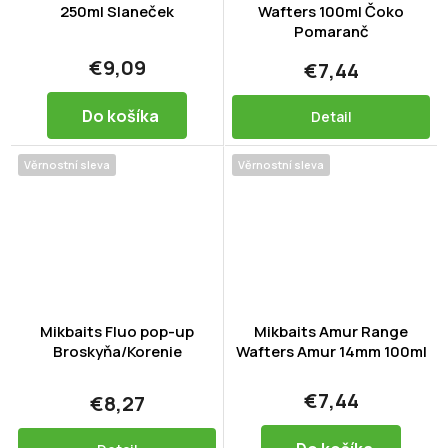
250ml Slaneček
Wafters 100ml Čoko
Pomaranč
€9,09
€7,44
Do košíka
Detail
Věrnostní sleva
Věrnostní sleva
Mikbaits Fluo pop-up
Mikbaits Amur Range
Broskyňa/Korenie
Wafters Amur 14mm 100ml
€7,44
€8,27