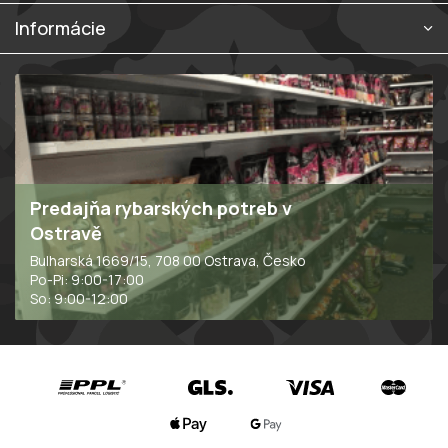
s
Informácie
u
Predajňa rybarských potreb v
Ostravě
Bulharská 1669/15, 708 00 Ostrava, Česko
Po-Pi: 9:00-17:00
So: 9:00-12:00