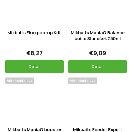
Mikbaits Fluo pop-up Krill
Mikbaits ManiaQ Balance
boilie Slaneček 250ml
€8,27
€9,09
Detail
Detail
Věrnostní sleva
Věrnostní sleva
Mikbaits ManiaQ booster
Mikbaits Feeder Expert