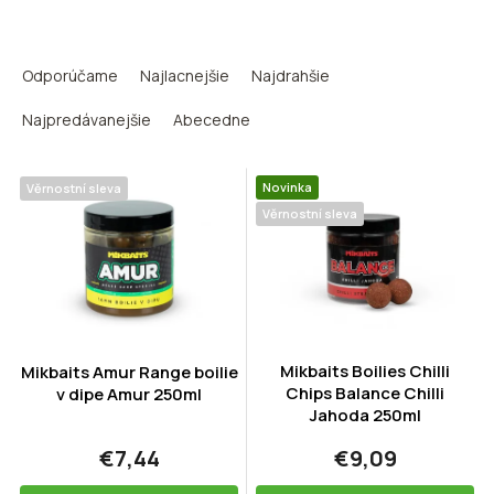
R
a
Odporúčame
Najlacnejšie
Najdrahšie
d
e
Najpredávanejšie
Abecedne
n
i
V
e
Novinka
Věrnostní sleva
ý
p
Věrnostní sleva
p
r
i
o
s
d
p
u
r
k
o
t
d
Mikbaits Boilies Chilli
Mikbaits Amur Range boilie
o
Chips Balance Chilli
u
v dipe Amur 250ml
v
Jahoda 250ml
k
t
€7,44
€9,09
o
v