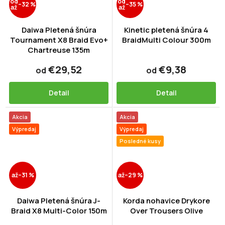
od
od
–32 %
–35 %
až
až
Daiwa Pletená šnúra
Kinetic pletená šnúra 4
Tournament X8 Braid Evo+
BraidMulti Colour 300m
Chartreuse 135m
€29,52
€9,38
od
od
Detail
Detail
Akcia
Akcia
Výpredaj
Výpredaj
Posledné kusy
až
–31 %
až
–29 %
Daiwa Pletená šnúra J-
Korda nohavice Drykore
Braid X8 Multi-Color 150m
Over Trousers Olive