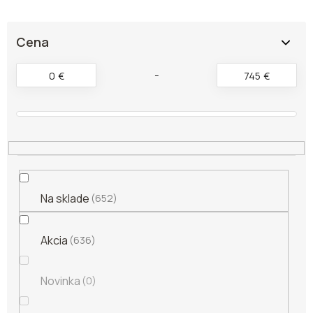
n
i
e
Cena
p
r
0
€
745
€
o
d
u
k
t
o
v
Na sklade
652
Akcia
636
Novinka
0