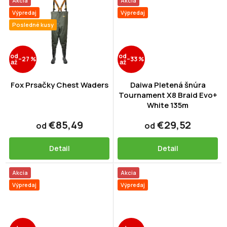
Akcia
Akcia
Výpredaj
Výpredaj
Posledné kusy
od
od
–27 %
–33 %
až
až
Fox Prsačky Chest Waders
Daiwa Pletená šnúra
Tournament X8 Braid Evo+
White 135m
€85,49
€29,52
od
od
Detail
Detail
Akcia
Akcia
Výpredaj
Výpredaj