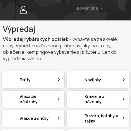
Prejsť
Slovenčina
na
obsah
Výpredaj
Výpredaj rybárskych potrieb
- vybavte sa za skvelé
ceny! Vyberte si zľavnené prúty, navijaky, nástrahy,
oblečenie, kempingové vybavenie aj bižutériu. Len do
vypredania zásob.
Prúty
Navijaky
Vláčacie
Kŕmenie a
nástrahy
návnady
Puzdrá, batohy a
Vlasce a šnúry
tašky