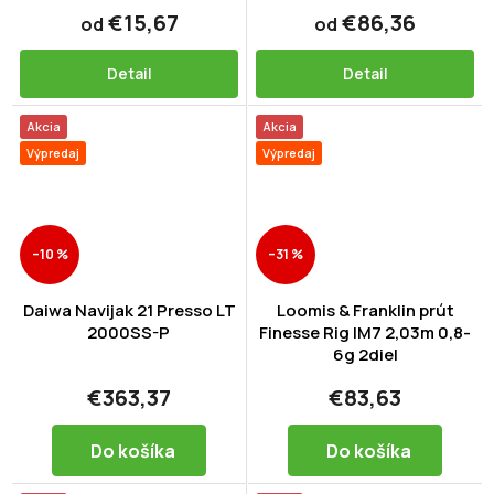
€15,67
€86,36
od
od
Detail
Detail
Akcia
Akcia
Výpredaj
Výpredaj
–10 %
–31 %
Daiwa Navijak 21 Presso LT
Loomis & Franklin prút
2000SS-P
Finesse Rig IM7 2,03m 0,8-
6g 2diel
€363,37
€83,63
Do košíka
Do košíka