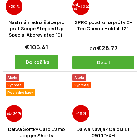
od
–20 %
–52 %
až
Nash náhradná špice pro
SPRO puzdro na prúty C-
prút Scope Stepped Up
Tec Camou Holdall 12ft
Special Abbreviated 10ft
3,5lb 2diel
€106,41
€28,77
od
Do košíka
Detail
Akcia
Akcia
Výpredaj
Výpredaj
Posledné kusy
až
–34 %
–18 %
Daiwa Šortky Carp Camo
Daiwa Navijak Caldia LT
Jogger Shorts
2500D-XH