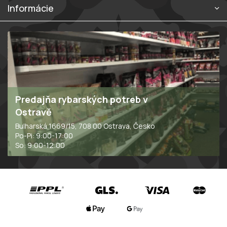
s
Informácie
u
Predajňa rybarských potreb v
Ostravě
Bulharská 1669/15, 708 00 Ostrava, Česko
Po-Pi: 9:00-17:00
So: 9:00-12:00