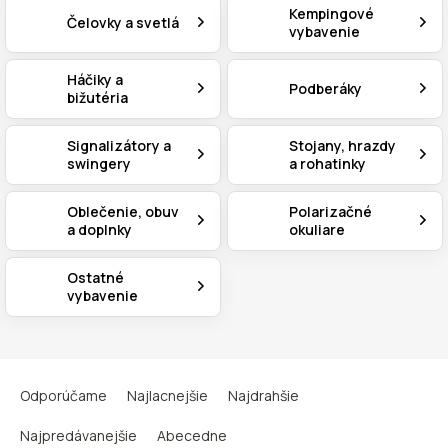
Kempingové
Čelovky a svetlá
vybavenie
Háčiky a
Podberáky
bižutéria
Signalizátory a
Stojany, hrazdy
swingery
a rohatinky
Oblečenie, obuv
Polarizačné
a doplnky
okuliare
Ostatné
vybavenie
R
a
Odporúčame
Najlacnejšie
Najdrahšie
d
e
Najpredávanejšie
Abecedne