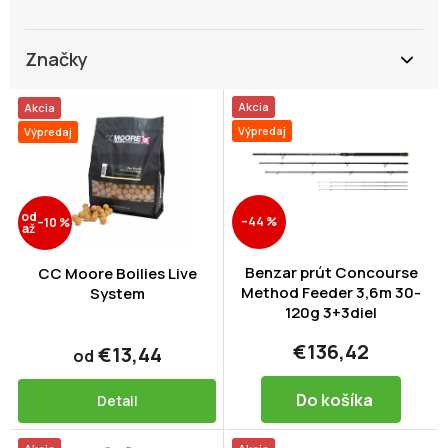
Značky
V
Akcia
Akcia
ý
Výpredaj
Výpredaj
p
i
s
p
od
–44 %
–10 %
r
až
o
d
Benzar prút Concourse
CC Moore Boilies Live
Method Feeder 3,6m 30-
u
System
120g 3+3diel
k
t
€136,42
€13,44
od
o
v
Do košíka
Detail