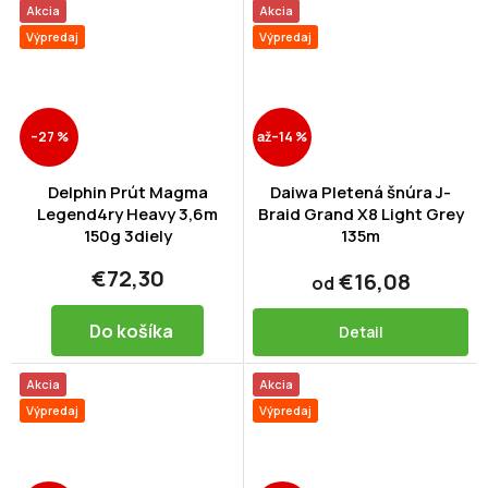
Akcia
Akcia
Výpredaj
Výpredaj
–27 %
až
–14 %
Delphin Prút Magma
Daiwa Pletená šnúra J-
Legend4ry Heavy 3,6m
Braid Grand X8 Light Grey
150g 3diely
135m
€72,30
€16,08
od
Do košíka
Detail
Akcia
Akcia
Výpredaj
Výpredaj