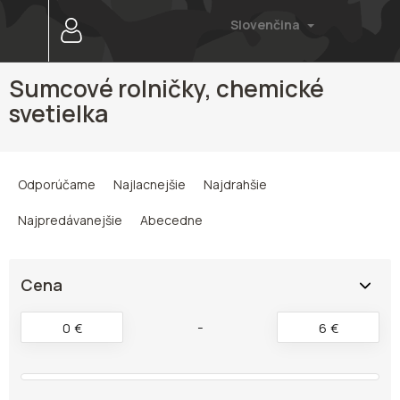
Prejsť
Slovenčina
na
obsah
Sumcové rolničky, chemické
svetielka
R
a
Odporúčame
Najlacnejšie
Najdrahšie
d
e
Najpredávanejšie
Abecedne
n
i
e
Cena
p
r
0
€
6
€
o
d
u
k