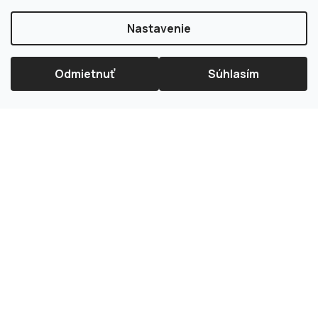
Nastavenie
Odmietnuť
Súhlasím
×
Splátková kalkulačka ESSOX