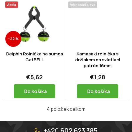
Akcia
Věrnostní sleva
–22 %
Delphin Rolnička na sumca
Kamasaki rolnička s
CatBELL
držiakem na svietiaci
patrón 16mm
€5,62
€1,28
Do košíka
Do košíka
4
položiek celkom
O
v
l
Z
á
á
+420
602 623 385