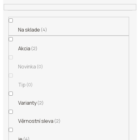
t
o
v
Na sklade
4
Akcia
2
Novinka
0
Tip
0
Varianty
2
Věrnostní sleva
2
je
4