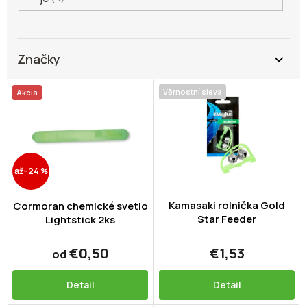
Značky
V
Věrnostní sleva
Akcia
ý
p
i
s
p
až
–24 %
r
o
d
Kamasaki rolnička Gold
Cormoran chemické svetlo
Star Feeder
u
Lightstick 2ks
k
t
€0,50
€1,53
od
o
v
Detail
Detail