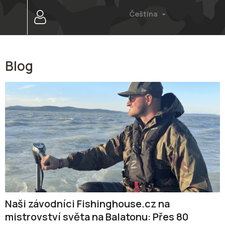
Přejít
Čeština
na
obsah
Blog
V
ý
p
i
s
č
l
á
n
k
ů
Naši závodníci Fishinghouse.cz na
mistrovství světa na Balatonu: Přes 80