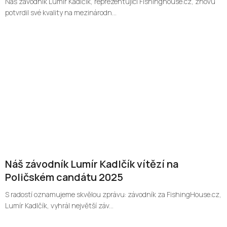
Náš závodník Lumír Kadlčík, reprezentující Fishinghouse.cz, znovu
potvrdil své kvality na mezinárodn...
Náš závodník Lumír Kadlčík vítězí na
Poličském candátu 2025
S radostí oznamujeme skvělou zprávu: závodník za FishingHouse.cz,
Lumír Kadlčík, vyhrál největší záv...