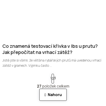
Co znamená testovací křivka v lbs u prutu?
Jak přepočítat na vrhací zátěž?
Jistě jste si všimli, že většina rybářských prutů má uvedenou vrhací
zátěž v gramech. Výjimku často ...
S
1
3
t
r
27
položek celkem
á
O
n
v
Nahoru
k
l
o
á
v