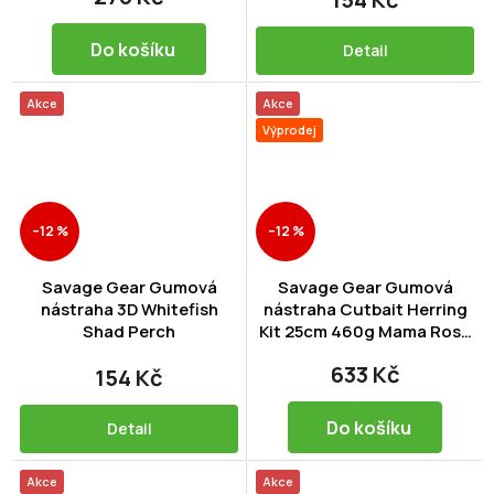
Do košíku
Detail
Akce
Akce
Výprodej
–12 %
–12 %
Savage Gear Gumová
Savage Gear Gumová
nástraha 3D Whitefish
nástraha Cutbait Herring
Shad Perch
Kit 25cm 460g Mama Rosa
(Glow+UV)
633 Kč
154 Kč
Do košíku
Detail
Akce
Akce