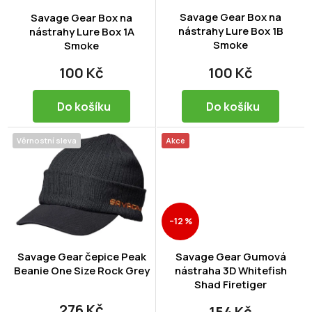
o
ů
d
Savage Gear Box na
Savage Gear Box na
nástrahy Lure Box 1B
u
nástrahy Lure Box 1A
Smoke
Smoke
k
t
100 Kč
100 Kč
ů
Do košíku
Do košíku
Věrnostní sleva
Akce
–12 %
Savage Gear čepice Peak
Savage Gear Gumová
Beanie One Size Rock Grey
nástraha 3D Whitefish
Shad Firetiger
276 Kč
154 Kč