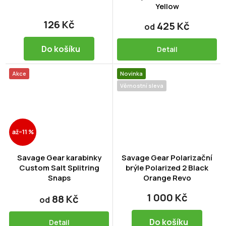
Yellow
126 Kč
425 Kč
od
Do košíku
Detail
Akce
Novinka
Věrnostní sleva
až
–11 %
Savage Gear karabinky
Savage Gear Polarizační
Custom Salt Splitring
brýle Polarized 2 Black
Snaps
Orange Revo
1 000 Kč
88 Kč
od
Do košíku
Detail