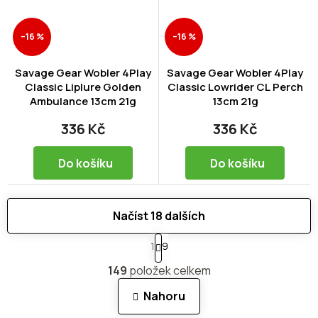
–16 %
–16 %
Savage Gear Wobler 4Play
Savage Gear Wobler 4Play
Classic Liplure Golden
Classic Lowrider CL Perch
Ambulance 13cm 21g
13cm 21g
336 Kč
336 Kč
Do košíku
Do košíku
Načíst 18 dalších
S
1
9
t
O
r
149
položek celkem
v
á
n
l
Nahoru
k
á
o
d