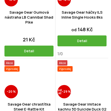
Savage Gear Gumová
Savage Gear háčky ILS
nástraha LB Cannibal Shad
Inline Single Hooks 8ks
Pike
148 Kč
od
21 Kč
Detail
Detail
1/0
Akce
Akce
Výprodej
Výprodej
od
–20 %
–29 %
až
Savage Gear chrastítka
Savage Gear imitace
Steel E-Rattle Kit
kachny 3D Suicide Duck 02