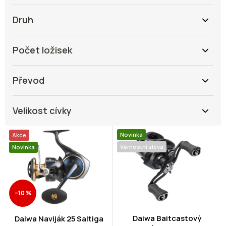
Druh
Počet ložisek
Převod
Velikost cívky
V
Novinka
Akce
ý
Věrnostní sleva
Novinka
p
i
s
p
–10 %
r
o
d
Daiwa Baitcastový
Daiwa Naviják 25 Saltiga