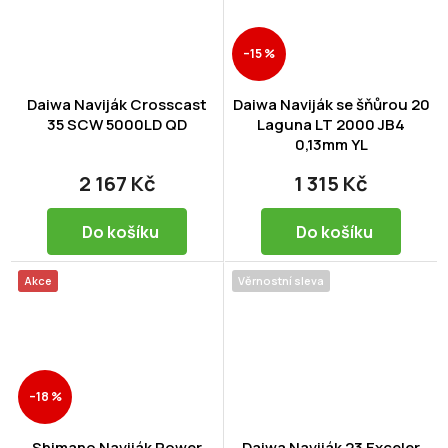
–15 %
Daiwa Naviják Crosscast
Daiwa Naviják se šňůrou 20
35 SCW 5000LD QD
Laguna LT 2000 JB4
0,13mm YL
2 167 Kč
1 315 Kč
Do košíku
Do košíku
Akce
Věrnostní sleva
–18 %
Shimano Naviják Power
Daiwa Naviják 23 Exceler