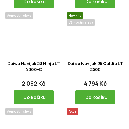
Do košíku
Do košíku
Věrnostní sleva
Novinka
Věrnostní sleva
Daiwa Naviják 23 Ninja LT
Daiwa Naviják 25 Caldia LT
4000-C
2500
2 062 Kč
4 794 Kč
Do košíku
Do košíku
Věrnostní sleva
Akce