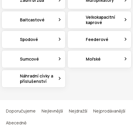
Zadní brzda
Multiplikátory
Velkokapacitní
Baitcastové
kaprové
Spodové
Feederové
Sumcové
Mořské
Náhradní cívky a
příslušenství
Ř
a
Doporučujeme
Nejlevnější
Nejdražší
Nejprodávanější
z
e
Abecedně
n