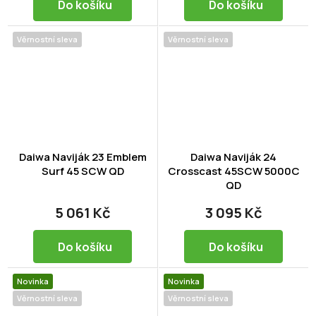
Do košíku
Do košíku
Věrnostní sleva
Věrnostní sleva
Daiwa Naviják 23 Emblem
Daiwa Naviják 24
Surf 45 SCW QD
Crosscast 45SCW 5000C
QD
5 061 Kč
3 095 Kč
Do košíku
Do košíku
Novinka
Novinka
Věrnostní sleva
Věrnostní sleva