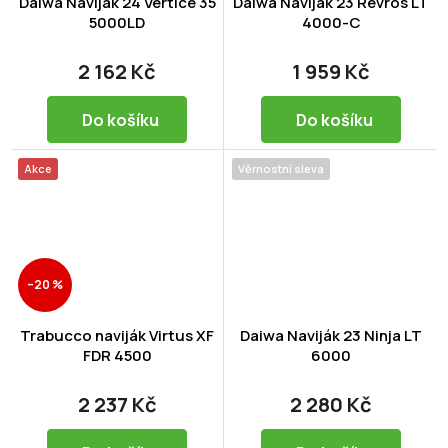
Daiwa Naviják 24 Vertice 35
Daiwa Naviják 23 Revros LT
5000LD
4000-C
2 162 Kč
1 959 Kč
Do košíku
Do košíku
Akce
Věrnostní sleva
–20 %
Trabucco naviják Virtus XF
Daiwa Naviják 23 Ninja LT
FDR 4500
6000
2 237 Kč
2 280 Kč