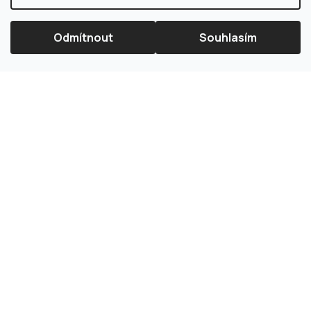
Odmítnout
Souhlasím
×
Splátková kalkulačka ESSOX