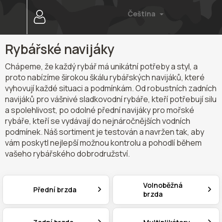
Přejít
Čeština
na
obsah
Rybářské navijáky
Chápeme, že každý rybář má unikátní potřeby a styl, a
proto nabízíme širokou škálu rybářských navijáků, které
vyhovují každé situaci a podmínkám. Od robustních zadních
navijáků pro vášnivé sladkovodní rybáře, kteří potřebují silu
a spolehlivost, po odolné přední navijáky pro mořské
rybáře, kteří se vydávají do nejnáročnějších vodních
podmínek. Náš sortiment je testován a navržen tak, aby
vám poskytl nejlepší možnou kontrolu a pohodlí během
vašeho rybářského dobrodružství.
Volnoběžná
Přední brzda
brzda