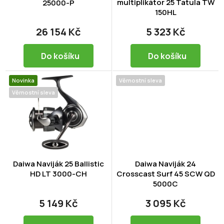
multiplikátor 25 Tatula TW
u
25000-P
150HL
k
t
26 154 Kč
5 323 Kč
ů
Do košíku
Do košíku
Novinka
Věrnostní sleva
Věrnostní sleva
Daiwa Naviják 25 Ballistic
Daiwa Naviják 24
HD LT 3000-CH
Crosscast Surf 45 SCW QD
5000C
5 149 Kč
3 095 Kč