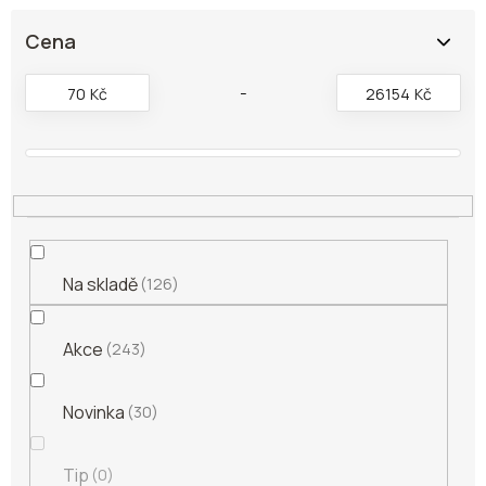
í
p
Cena
r
o
70
Kč
26154
Kč
d
u
k
t
ů
Na skladě
126
Akce
243
Novinka
30
Tip
0