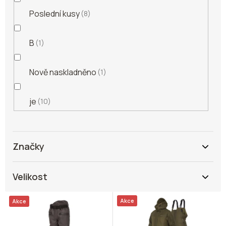
Poslední kusy
8
B
1
Nově naskladněno
1
je
10
Značky
Velikost
V
Akce
Akce
ý
p