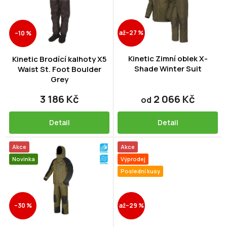
i
s
p
až
–27 %
–10 %
r
o
d
Kinetic Zimní oblek X-
Kinetic Brodící kalhoty X5
Shade Winter Suit
u
Waist St. Foot Boulder
Grey
k
t
3 186 Kč
2 066 Kč
od
ů
Detail
Detail
Akce
Akce
Novinka
Výprodej
Poslední kusy
–30 %
až
–29 %