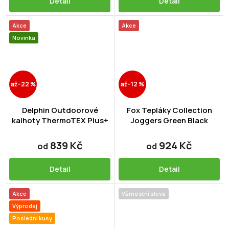
Detail
Detail
Akce
Akce
Novinka
až
–22 %
až
–12 %
Delphin Outdoorové
Fox Tepláky Collection
kalhoty ThermoTEX Plus+
Joggers Green Black
839 Kč
924 Kč
od
od
Detail
Detail
Akce
Věrnostní sleva
Výprodej
Poslední kusy