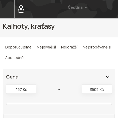
Přejít
Čeština
na
obsah
Kalhoty, kraťasy
Ř
a
Doporučujeme
Nejlevnější
Nejdražší
Nejprodávanější
z
e
Abecedně
n
í
p
Cena
r
o
457
Kč
3505
Kč
d
u
k
t
ů