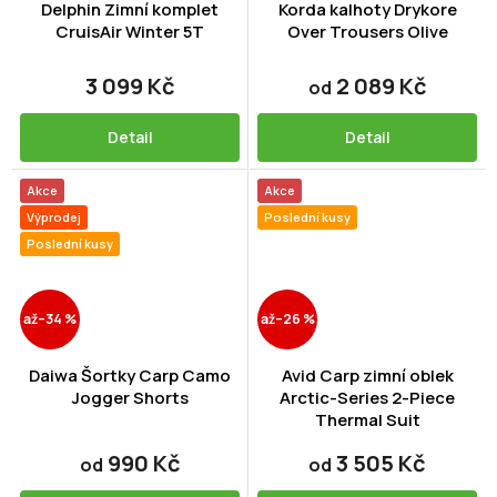
Delphin Zimní komplet
Korda kalhoty Drykore
CruisAir Winter 5T
Over Trousers Olive
3 099 Kč
2 089 Kč
od
Detail
Detail
Akce
Akce
Výprodej
Poslední kusy
Poslední kusy
až
–34 %
až
–26 %
Daiwa Šortky Carp Camo
Avid Carp zimní oblek
Jogger Shorts
Arctic-Series 2-Piece
Thermal Suit
990 Kč
3 505 Kč
od
od