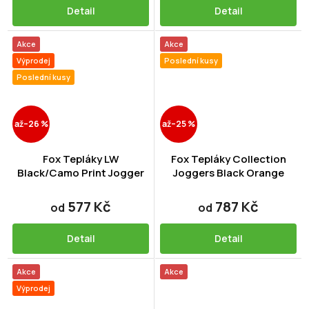
Detail
Detail
Akce
Akce
Výprodej
Poslední kusy
Poslední kusy
až
–26 %
až
–25 %
Fox Tepláky LW
Fox Tepláky Collection
Black/Camo Print Jogger
Joggers Black Orange
577 Kč
787 Kč
od
od
Detail
Detail
Akce
Akce
Výprodej