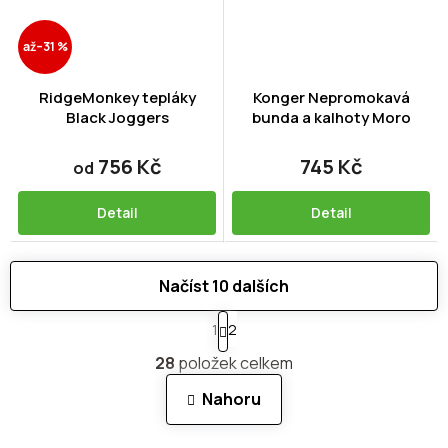
až
–31 %
RidgeMonkey tepláky
Konger Nepromokavá
Black Joggers
bunda a kalhoty Moro
756 Kč
745 Kč
od
Detail
Detail
Načíst 10 dalších
S
1
2
t
O
r
28
položek celkem
v
á
n
l
Nahoru
k
á
o
d
v
a