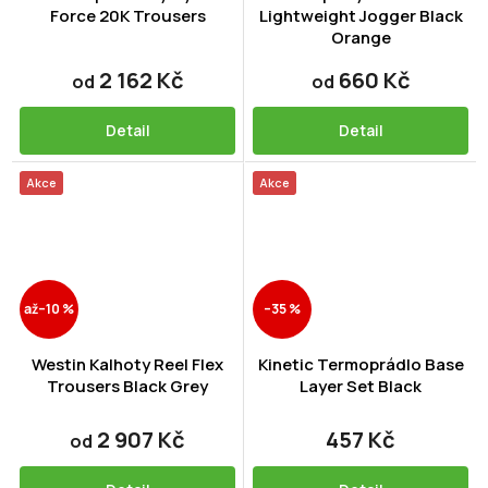
Force 20K Trousers
Lightweight Jogger Black
Orange
2 162 Kč
660 Kč
od
od
Detail
Detail
Akce
Akce
až
–10 %
–35 %
Westin Kalhoty Reel Flex
Kinetic Termoprádlo Base
Trousers Black Grey
Layer Set Black
2 907 Kč
457 Kč
od