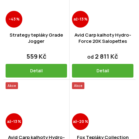
–43 %
až
–13 %
Strategy tepláky Grade
Avid Carp kalhoty Hydro-
Jogger
Force 20K Salopettes
559 Kč
2 811 Kč
od
Detail
Detail
Akce
Akce
až
–13 %
až
–20 %
Avid Carp kalhoty Hydro-
Fox Tepláky Collection