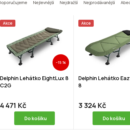
Doporučujeme
Nejlevnější
Nejdražší
Nejprodávanější
Abe
Akce
Akce
–15 %
Delphin Lehátko EightLux 8
Delphin Lehátko Eaz
C2G
8
4 471 Kč
3 324 Kč
Do košíku
Do košíku