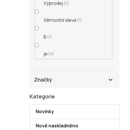
Výprodej
1
Věrnostní sleva
1
B
1
je
4
Značky
Kategorie
Přeskočit
kategorie
Novinky
Nově naskladněno