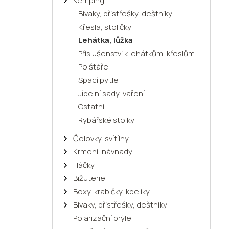
Kemping
Bivaky, přístřešky, deštníky
Křesla, stoličky
Lehátka, lůžka
Příslušenství k lehátkům, křeslům
Polštáře
Spací pytle
Jídelní sady, vaření
Ostatní
Rybářské stolky
Čelovky, svítílny
Krmení, návnady
Háčky
Bižuterie
Boxy, krabičky, kbelíky
Bivaky, přístřešky, deštníky
Polarizační brýle