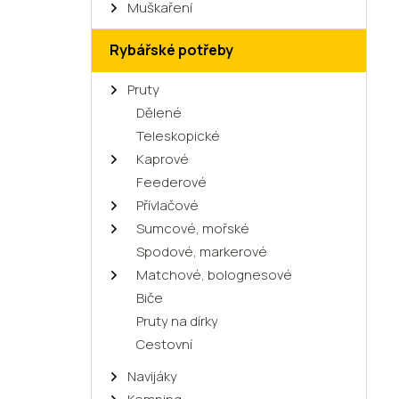
Muškaření
Rybářské potřeby
Pruty
Dělené
Teleskopické
Kaprové
Feederové
Přívlačové
Sumcové, mořské
Spodové, markerové
Matchové, bolognesové
Biče
Pruty na dírky
Cestovní
Navijáky