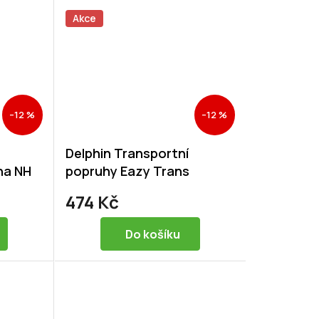
Akce
–12 %
–12 %
Delphin Transportní
ha NH
popruhy Eazy Trans
474 Kč
Do košíku