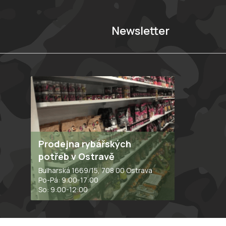
Newsletter
Prodejna rybářských
potřeb v Ostravě
Bulharská 1669/15, 708 00 Ostrava
Po-Pá: 9:00-17:00
So: 9:00-12:00