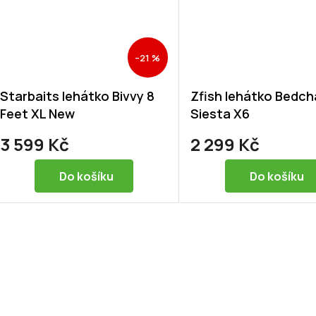
–21 %
Starbaits lehátko Bivvy 8
Zfish lehátko Bedch
Feet XL New
Siesta X6
3 599 Kč
2 299 Kč
Do košíku
Do košíku
O
v
l
á
d
a
c
í