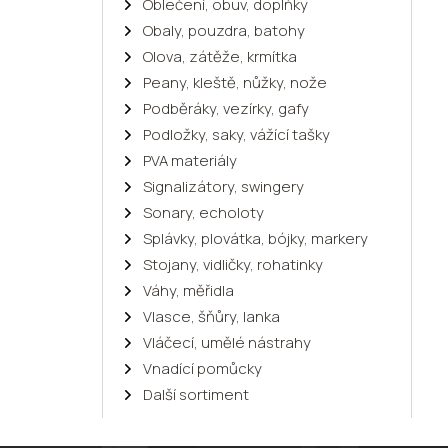
Oblečení, obuv, doplňky
Obaly, pouzdra, batohy
Olova, zátěže, krmítka
Peany, kleště, nůžky, nože
Podběráky, vezírky, gafy
Podložky, saky, vážící tašky
PVA materiály
Signalizátory, swingery
Sonary, echoloty
Splávky, plovátka, bójky, markery
Stojany, vidličky, rohatinky
Váhy, měřidla
Vlasce, šňůry, lanka
Vláčecí, umělé nástrahy
Vnadící pomůcky
Další sortiment