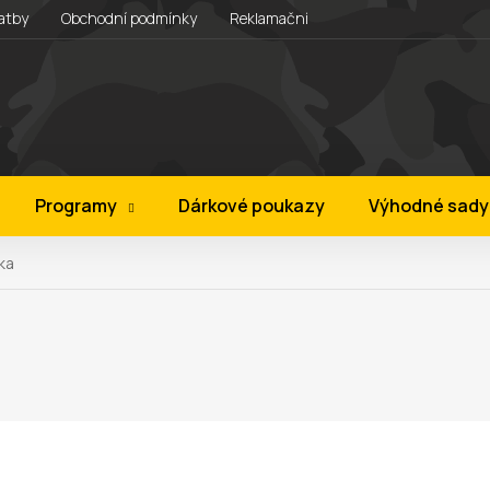
atby
Obchodní podmínky
Reklamační řád
Věrnostní progra
Programy
Dárkové poukazy
Výhodné sady
ka