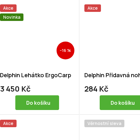
Akce
Akce
Novinka
–16 %
Delphin Lehátko ErgoCarp
Delphin Přídavná no
3 450 Kč
284 Kč
Do košíku
Do košíku
Akce
Věrnostní sleva