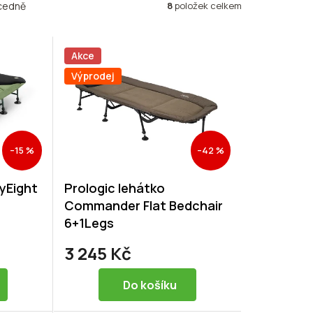
8
položek celkem
cedně
Akce
Výprodej
–15 %
–42 %
yEight
Prologic lehátko
Commander Flat Bedchair
6+1Legs
3 245 Kč
Do košíku