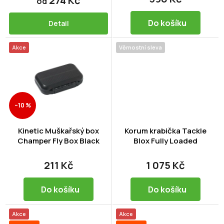
274 Kč
od
ů
Do košíku
Detail
Akce
Věrnostní sleva
–10 %
Kinetic Muškařský box
Korum krabička Tackle
Champer Fly Box Black
Blox Fully Loaded
211 Kč
1 075 Kč
Do košíku
Do košíku
Akce
Akce