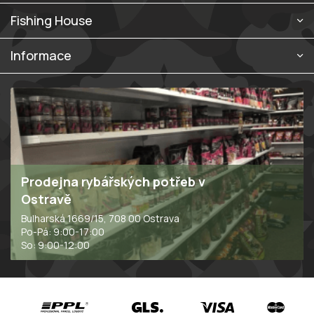
p
i
Fishing House
s
u
Informace
Prodejna rybářských potřeb v
Ostravě
Bulharská 1669/15, 708 00 Ostrava
Po-Pá: 9:00-17:00
So: 9:00-12:00