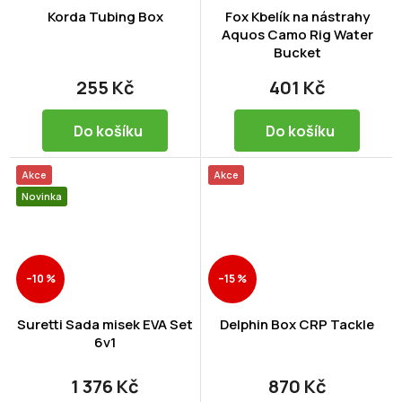
Korda Tubing Box
Fox Kbelík na nástrahy
Aquos Camo Rig Water
Bucket
255 Kč
401 Kč
Do košíku
Do košíku
Akce
Akce
Novinka
–10 %
–15 %
Suretti Sada misek EVA Set
Delphin Box CRP Tackle
6v1
1 376 Kč
870 Kč