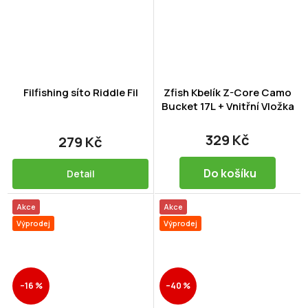
Filfishing síto Riddle Fil
Zfish Kbelík Z-Core Camo
Bucket 17L + Vnitřní Vložka
329 Kč
279 Kč
Do košíku
Detail
Akce
Akce
Výprodej
Výprodej
–16 %
–40 %