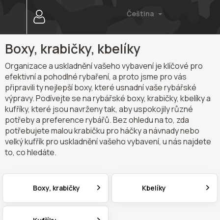
Přejít
Čeština
na
obsah
Boxy, krabičky, kbelíky
Organizace a uskladnění vašeho vybavení je klíčové pro
efektivní a pohodlné rybaření, a proto jsme pro vás
připravili ty nejlepší boxy, které usnadní vaše rybářské
výpravy. Podívejte se na rybářské boxy, krabičky, kbelíky a
kufříky, které jsou navrženy tak, aby uspokojily různé
potřeby a preference rybářů. Bez ohledu na to, zda
potřebujete malou krabičku pro háčky a návnady nebo
velký kufřík pro uskladnění vašeho vybavení, u nás najdete
to, co hledáte.
Boxy, krabičky
Kbelíky