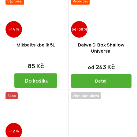
Výprodej
Výprodej
–14 %
od
–38 %
Mikbaits kbelík 5L
Daiwa D-Box Shallow
Universal
85 Kč
243 Kč
od
Do košíku
Detail
Akce
Věrnostní sleva
–12 %