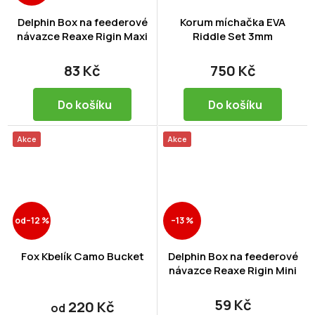
Delphin Box na feederové
Korum míchačka EVA
návazce Reaxe Rigin Maxi
Riddle Set 3mm
83 Kč
750 Kč
Do košíku
Do košíku
Akce
Akce
od
–12 %
–13 %
Fox Kbelík Camo Bucket
Delphin Box na feederové
návazce Reaxe Rigin Mini
59 Kč
220 Kč
od