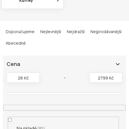
Kufříky
Ř
a
Doporučujeme
Nejlevnější
Nejdražší
Nejprodávanější
z
e
Abecedně
n
í
p
Cena
r
o
26
Kč
2799
Kč
d
u
k
t
ů
Na skladě
85