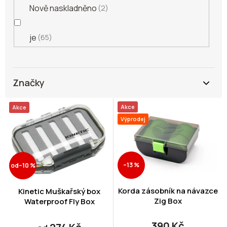
Nově naskladněno
2
je
65
Značky
V
Akce
Akce
ý
Výprodej
p
i
s
p
–13 %
od
–10 %
r
o
d
Korda zásobník na návazce
Kinetic Muškařský box
Zig Box
u
Waterproof Fly Box
k
t
390 Kč