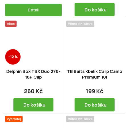
Do košíku
Detail
Akce
Věrnostní sleva
–12 %
Delphin Box TBX Duo 276-
TB Baits Kbelík Carp Camo
16P Clip
Premium 10l
260 Kč
199 Kč
Do košíku
Do košíku
Výprodej
Věrnostní sleva