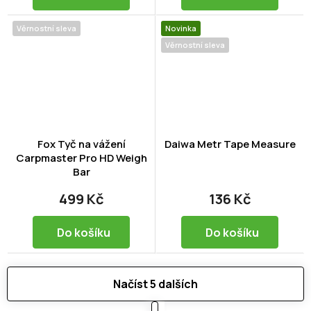
Věrnostní sleva
Novinka
Věrnostní sleva
Fox Tyč na vážení
Daiwa Metr Tape Measure
Carpmaster Pro HD Weigh
Bar
499 Kč
136 Kč
Do košíku
Do košíku
Načíst 5 dalších
S