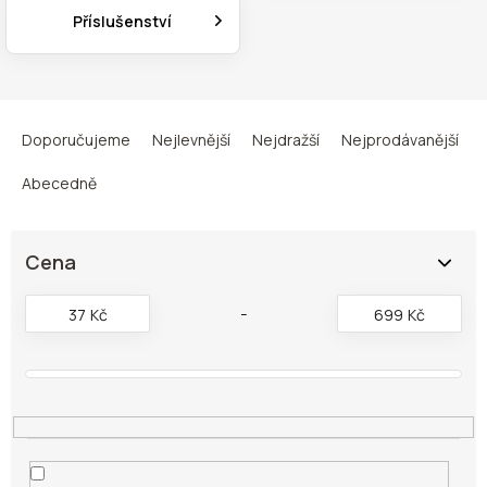
Příslušenství
Ř
a
Doporučujeme
Nejlevnější
Nejdražší
Nejprodávanější
z
e
Abecedně
n
í
p
Cena
r
o
37
Kč
699
Kč
d
u
k
t
ů