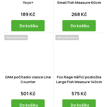
Yoyo+
Small Fish Measure 60cm
189 Kč
268 Kč
Do košíku
Do košíku
Věrnostní sleva
Věrnostní sleva
DAM počítadlo vlasce Line
Fox Rage měřící podložka
Counter
Large Fish Measure 140cm
501 Kč
575 Kč
Do košíku
Do košíku