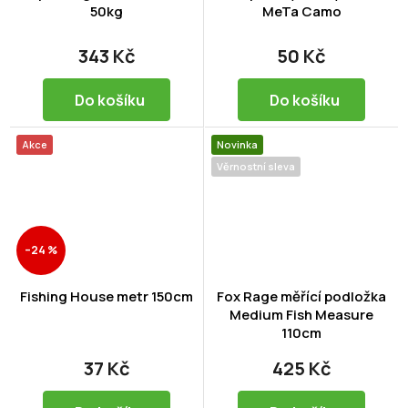
50kg
MeTa Camo
343 Kč
50 Kč
Do košíku
Do košíku
Akce
Novinka
Věrnostní sleva
–24 %
Fishing House metr 150cm
Fox Rage měřící podložka
Medium Fish Measure
110cm
37 Kč
425 Kč