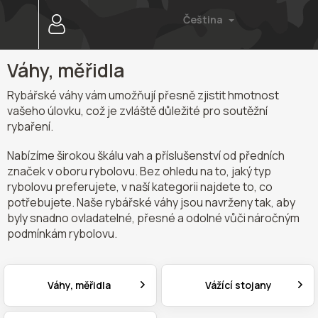
Přejít
Čeština
na
obsah
Váhy, měřidla
Rybářské váhy vám umožňují přesně zjistit hmotnost
vašeho úlovku, což je zvláště důležité pro soutěžní
rybaření.
Nabízíme širokou škálu vah a příslušenství od předních
značek v oboru rybolovu. Bez ohledu na to, jaký typ
rybolovu preferujete, v naší kategorii najdete to, co
potřebujete. Naše rybářské váhy jsou navrženy tak, aby
byly snadno ovladatelné, přesné a odolné vůči náročným
podmínkám rybolovu.
Váhy, měřidla
Vážící stojany