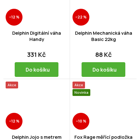
–12 %
–22 %
Delphin Digitální váha
Delphin Mechanická váha
Handy
Basic 22kg
331 Kč
88 Kč
Do košíku
Do košíku
Akce
Akce
Novinka
–12 %
–10 %
Delphin Jojo s metrem
Fox Rage měřící podložka