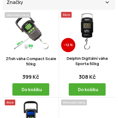
Značky
V
Akce
Věrnostní sleva
ý
p
i
s
p
–12 %
r
o
d
Delphin Digitální váha
Zfish váha Compact Scale
Sporta 50kg
u
50kg
k
t
399 Kč
308 Kč
ů
Do košíku
Do košíku
Akce
Věrnostní sleva