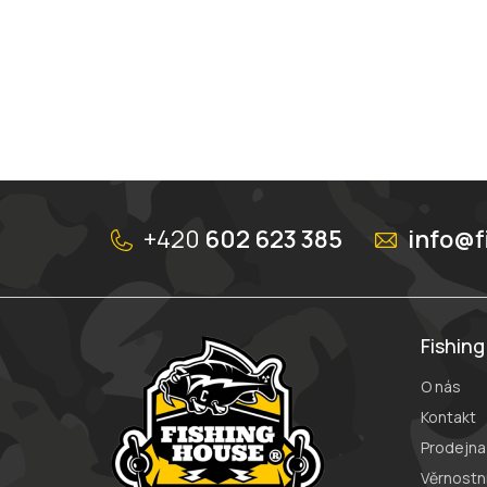
Z
á
+420
602 623 385
info@f
p
a
t
í
Fishin
O nás
Kontakt
Prodejna
Věrnostn