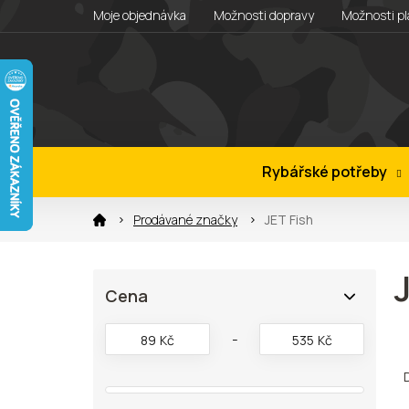
Přejít
Moje objednávka
Možnosti dopravy
Možnosti pl
na
obsah
Rybářské potřeby
Prodávané značky
JET Fish
P
Cena
o
s
t
89
Kč
535
Kč
Ř
r
a
a
z
n