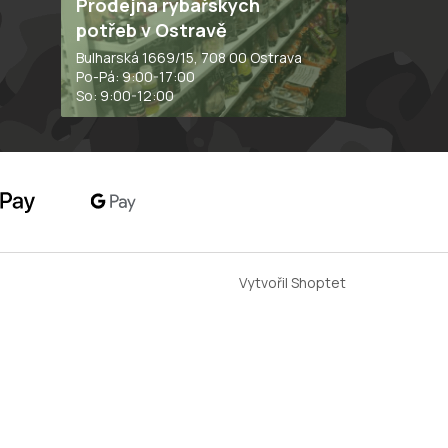
Prodejna rybářských
potřeb v Ostravě
Bulharská 1669/15, 708 00 Ostrava
Po-Pá: 9:00-17:00
So: 9:00-12:00
Vytvořil Shoptet