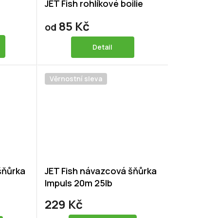
JET Fish rohlíkové boilie
85 Kč
od
Detail
Věrnostní sleva
šňůrka
JET Fish návazcová šňůrka
Impuls 20m 25lb
229 Kč