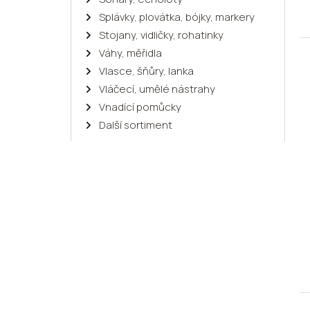
Splávky, plovátka, bójky, markery
Stojany, vidličky, rohatinky
Váhy, měřidla
Vlasce, šňůry, lanka
Vláčecí, umělé nástrahy
Vnadící pomůcky
Další sortiment