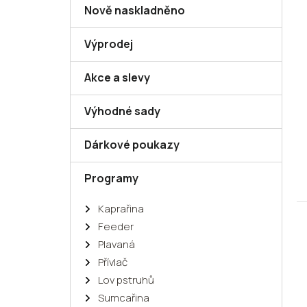
Nově naskladněno
Výprodej
Akce a slevy
Výhodné sady
Dárkové poukazy
Programy
Kaprařina
Feeder
Plavaná
Přívlač
Lov pstruhů
Sumcařina