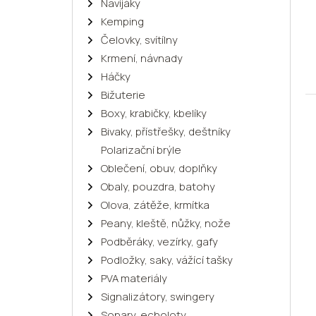
Navijáky
Kemping
Čelovky, svítílny
Krmení, návnady
Háčky
Bižuterie
Boxy, krabičky, kbelíky
Bivaky, přístřešky, deštníky
Polarizační brýle
Oblečení, obuv, doplňky
Obaly, pouzdra, batohy
Olova, zátěže, krmítka
Peany, kleště, nůžky, nože
Podběráky, vezírky, gafy
Podložky, saky, vážící tašky
PVA materiály
Signalizátory, swingery
Sonary, echoloty