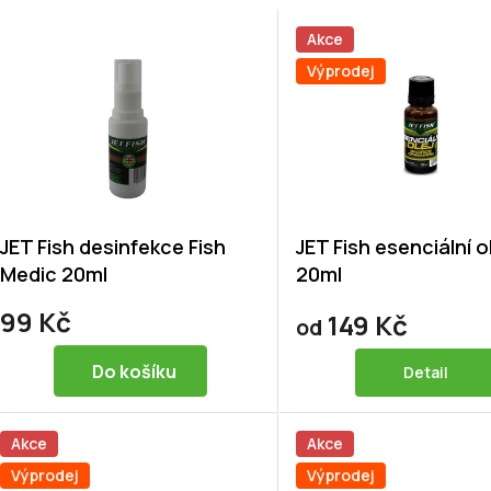
Akce
Výprodej
JET Fish desinfekce Fish
JET Fish esenciální o
Medic 20ml
20ml
99 Kč
149 Kč
od
Do košíku
Detail
Akce
Akce
Výprodej
Výprodej