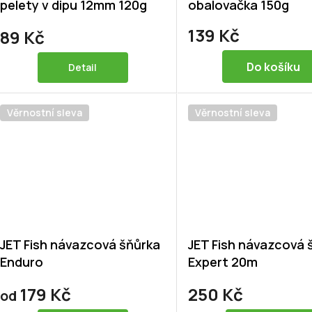
pelety v dipu 12mm 120g
obalovačka 150g
139 Kč
89 Kč
Do košíku
Detail
Věrnostní sleva
Věrnostní sleva
JET Fish návazcová šňůrka
JET Fish návazcová 
Enduro
Expert 20m
179 Kč
250 Kč
od