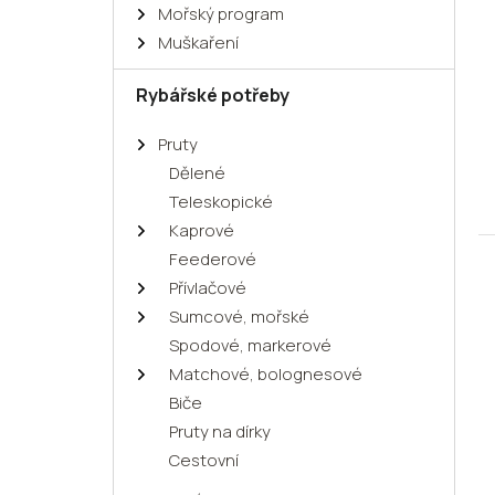
Mořský program
Muškaření
Rybářské potřeby
Pruty
Dělené
Teleskopické
Kaprové
Feederové
Přívlačové
Sumcové, mořské
Spodové, markerové
Matchové, bolognesové
Biče
Pruty na dírky
Cestovní