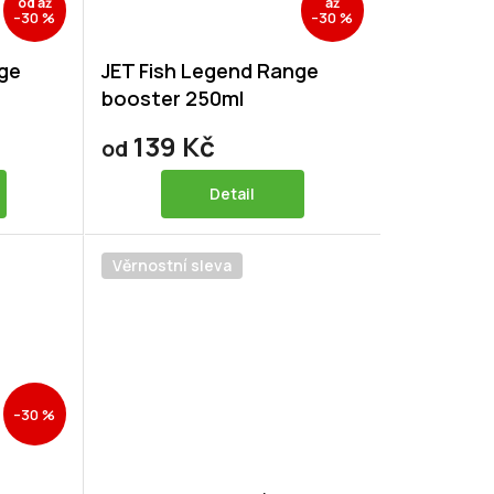
od
až
až
–30 %
–30 %
nge
JET Fish Legend Range
booster 250ml
139 Kč
od
Detail
Věrnostní sleva
–30 %