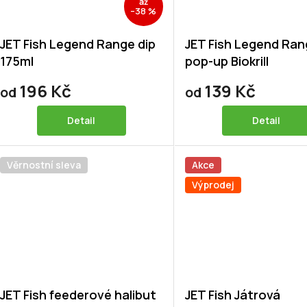
až
–38 %
JET Fish Legend Range dip
JET Fish Legend Ra
175ml
pop-up Biokrill
196 Kč
139 Kč
od
od
Detail
Detail
Věrnostní sleva
Akce
Výprodej
JET Fish feederové halibut
JET Fish Játrová