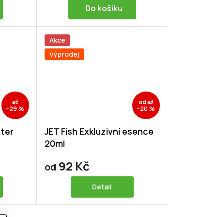
Do košíku
Akce
Výprodej
až
od
až
–29 %
–20 %
ster
JET Fish Exkluzivní esence
20ml
92 Kč
od
Detail