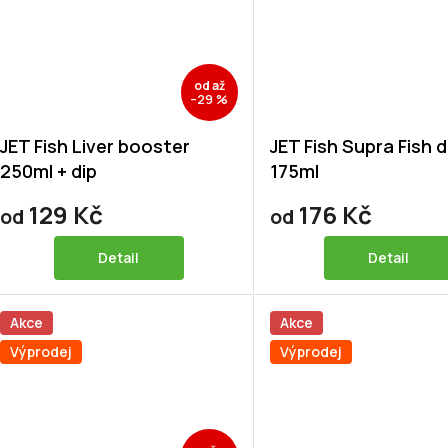
od
až
–29 %
JET Fish Liver booster
JET Fish Supra Fish d
250ml + dip
175ml
129 Kč
176 Kč
od
od
Detail
Detail
Akce
Akce
Výprodej
Výprodej