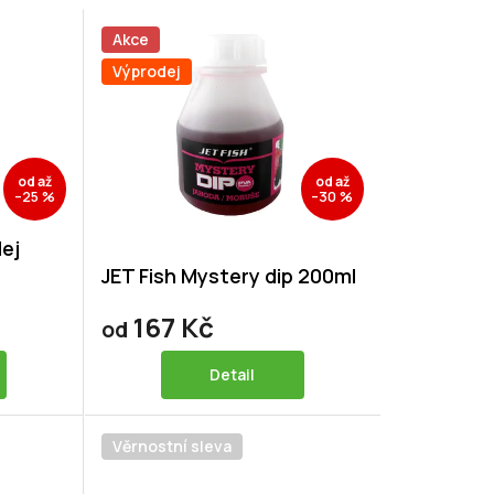
Akce
Výprodej
od
až
od
až
–25 %
–30 %
lej
JET Fish Mystery dip 200ml
167 Kč
od
Detail
Věrnostní sleva