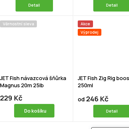
Detail
Detail
Věrnostní sleva
Akce
Výprodej
JET Fish návazcová šňůrka
JET Fish Zig Rig boo
Magnus 20m 25lb
250ml
229 Kč
246 Kč
od
Do košíku
Detail