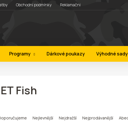
atby
Obchodní podmínky
Reklamační řád
Věrnostní progra
Programy
Dárkové poukazy
Výhodné sady
JET Fish
Doporučujeme
Nejlevnější
Nejdražší
Nejprodávanější
Abe