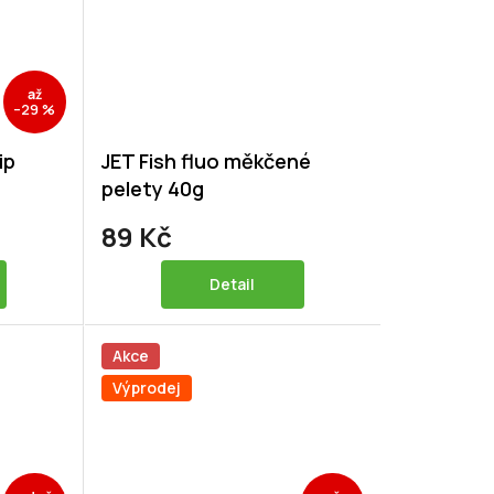
až
–29 %
ip
JET Fish fluo měkčené
pelety 40g
89 Kč
Detail
Akce
Výprodej