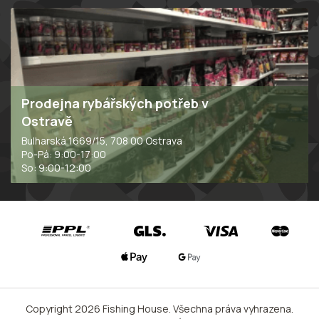
s
u
Prodejna rybářských potřeb v
Ostravě
Bulharská 1669/15, 708 00 Ostrava
Po-Pá: 9:00-17:00
So: 9:00-12:00
Copyright 2026
Fishing House
. Všechna práva vyhrazena.