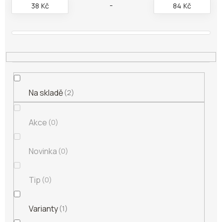
38
Kč
84
Kč
d
u
k
t
ů
Na skladě
2
Akce
0
Novinka
0
Tip
0
Varianty
1