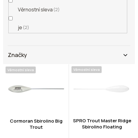
Věrnostní sleva
2
je
2
Značky
V
Věrnostní sleva
Věrnostní sleva
ý
p
i
s
p
r
o
d
SPRO Trout Master Ridge
Cormoran Sbirolino Big
Sbirolino Floating
u
Trout
k