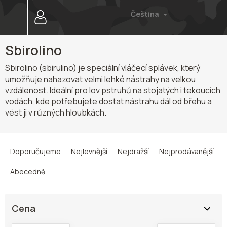
Přejít
Čeština
na
obsah
Sbirolino
Sbirolino (sbirulino) je speciální vláčecí splávek, který
umožňuje nahazovat velmi lehké nástrahy na velkou
vzdálenost. Ideální pro lov pstruhů na stojatých i tekoucích
vodách, kde potřebujete dostat nástrahu dál od břehu a
vést ji v různých hloubkách.
Ř
a
Doporučujeme
Nejlevnější
Nejdražší
Nejprodávanější
z
e
Abecedně
n
í
p
Cena
r
o