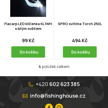
Flacarp LED klíčenka KL1WH
SPRO svítilna Torch 250L
s bílým světlem
99 Kč
494 Kč
Do košíku
Do košíku
4
položek celkem
O
v
l
Z
á
á
+420
602 623 385
d
p
a
a
info@fishinghouse.cz
c
t
í
í
p