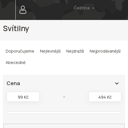
Přejít
Čeština
na
obsah
Svítilny
Ř
a
Doporučujeme
Nejlevnější
Nejdražší
Nejprodávanější
z
e
Abecedně
n
í
p
Cena
r
o
99
Kč
494
Kč
d
u
k
t
ů