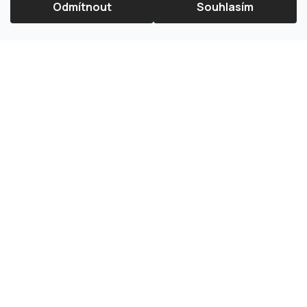
Odmítnout
Souhlasím
×
Splátková kalkulačka ESSOX