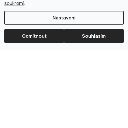
soukromí
.
Nastavení
Odmítnout
Souhlasím
×
Splátková kalkulačka ESSOX