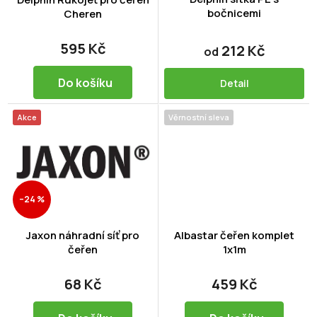
bočnicemi
u
Cheren
k
t
595 Kč
212 Kč
od
ů
Do košíku
Detail
Akce
Věrnostní sleva
–24 %
Jaxon náhradní síť pro
Albastar čeřen komplet
čeřen
1x1m
68 Kč
459 Kč