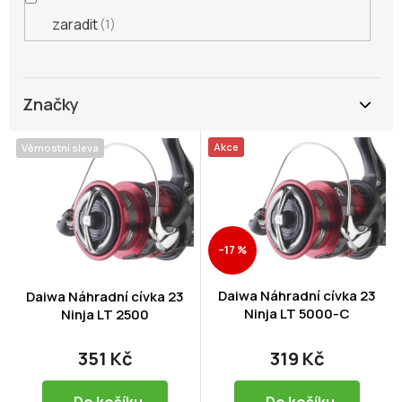
zaradit
1
Značky
V
Akce
Věrnostní sleva
ý
p
i
s
p
–17 %
r
o
d
Daiwa Náhradní cívka 23
Daiwa Náhradní cívka 23
Ninja LT 5000-C
u
Ninja LT 2500
k
t
351 Kč
319 Kč
ů