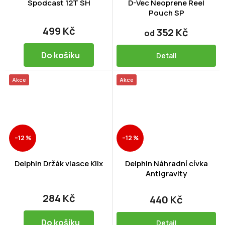
Spodcast 12T SH
D-Vec Neoprene Reel
Pouch SP
499 Kč
352 Kč
od
Do košíku
Detail
Akce
Akce
–12 %
–12 %
Delphin Držák vlasce Klix
Delphin Náhradní cívka
Antigravity
284 Kč
440 Kč
Do košíku
Detail