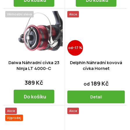
Do košíku
Do košíku
Věrnostní sleva
Akce
od
–17 %
Daiwa Náhradní cívka 23
Delphin Náhradní kovová
Ninja LT 4000-C
cívka Hornet
389 Kč
189 Kč
od
Do košíku
Detail
Akce
Akce
Výprodej