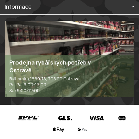
u
Informace
Prodejna rybářských potřeb v
Ostravě
Bulharská 1669/15, 708 00 Ostrava
Po-Pá: 9:00-17:00
So: 9:00-12:00