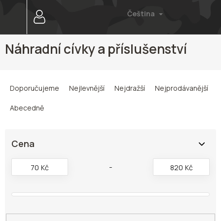
Přejít
Čeština
na
obsah
Náhradní cívky a příslušenství
Ř
a
Doporučujeme
Nejlevnější
Nejdražší
Nejprodávanější
z
e
Abecedně
n
í
p
Cena
r
o
70
Kč
820
Kč
d
u
k
t
ů