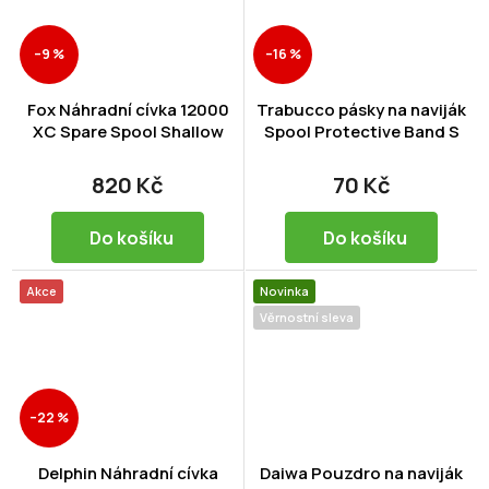
–9 %
–16 %
Fox Náhradní cívka 12000
Trabucco pásky na naviják
XC Spare Spool Shallow
Spool Protective Band S
820 Kč
70 Kč
Do košíku
Do košíku
Akce
Novinka
Věrnostní sleva
–22 %
Delphin Náhradní cívka
Daiwa Pouzdro na naviják