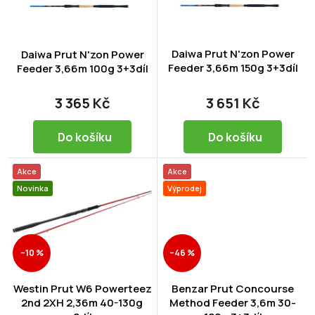
p
r
o
d
Daiwa Prut N'zon Power
Daiwa Prut N'zon Power
Feeder 3,66m 150g 3+3díl
u
Feeder 3,66m 100g 3+3díl
k
t
3 365 Kč
3 651 Kč
ů
Do košíku
Do košíku
Akce
Akce
Novinka
Výprodej
–10 %
–46 %
Westin Prut W6 Powerteez
Benzar Prut Concourse
2nd 2XH 2,36m 40-130g
Method Feeder 3,6m 30-