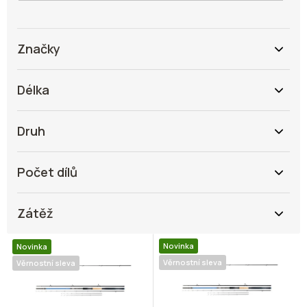
Značky
Délka
Druh
Počet dílů
Zátěž
V
Novinka
Novinka
ý
Věrnostní sleva
Věrnostní sleva
p
i
s