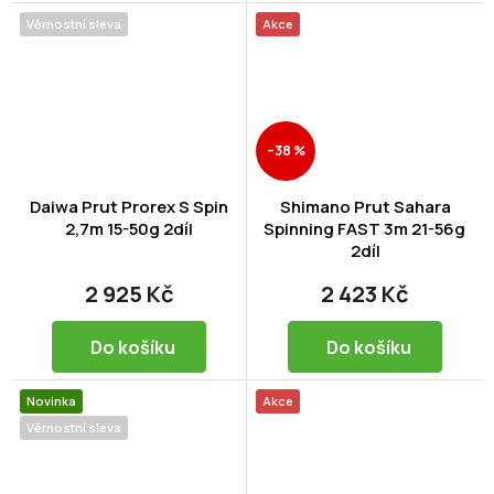
Věrnostní sleva
Akce
–38 %
Daiwa Prut Prorex S Spin
Shimano Prut Sahara
2,7m 15-50g 2díl
Spinning FAST 3m 21-56g
2díl
2 925 Kč
2 423 Kč
Do košíku
Do košíku
Novinka
Akce
Věrnostní sleva