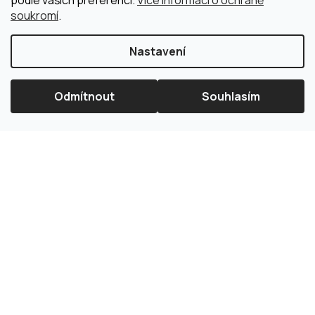
podle vašich preferencí.
Více informací o ochraně
soukromí
.
Nastavení
Odmítnout
Souhlasím
×
Splátková kalkulačka ESSOX