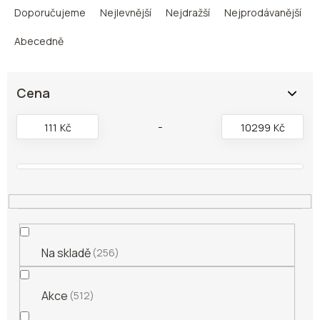
a
Doporučujeme
Nejlevnější
Nejdražší
Nejprodávanější
z
e
Abecedně
n
í
p
Cena
r
o
111
Kč
10299
Kč
d
u
k
t
ů
Na skladě
256
Akce
512