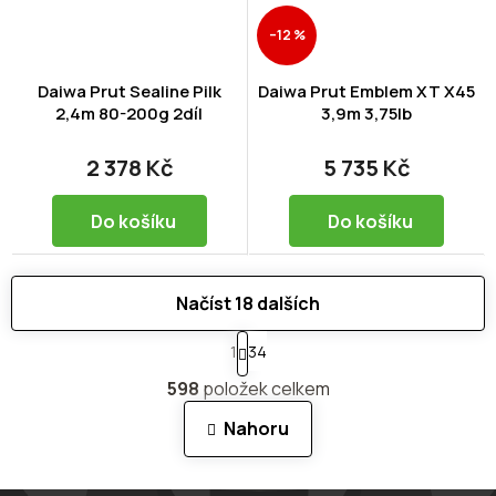
–12 %
Daiwa Prut Sealine Pilk
Daiwa Prut Emblem XT X45
2,4m 80-200g 2díl
3,9m 3,75lb
2 378 Kč
5 735 Kč
Do košíku
Do košíku
Načíst 18 dalších
S
1
34
t
O
r
598
položek celkem
v
á
n
l
Nahoru
k
á
o
d
v
a
á