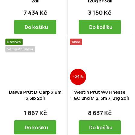
2díl
120g 3+3díl
7 434 Kč
3 150 Kč
Do košíku
Do košíku
Novinka
Akce
Věrnostní sleva
–29 %
Daiwa Prut D-Carp 3,9m
Westin Prut W8 Finesse
3,5lb 2díl
T&C 2nd M 2,15m 7-21g 2díl
1 867 Kč
8 637 Kč
Do košíku
Do košíku