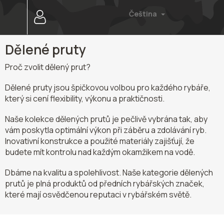
Přejít
Čeština
na
obsah
Dělené pruty
Proč zvolit dělený prut?
Dělené pruty jsou špičkovou volbou pro každého rybáře,
který si cení flexibility, výkonu a praktičnosti.
Naše kolekce dělených prutů je pečlivě vybrána tak, aby
vám poskytla optimální výkon při záběru a zdolávání ryb.
Inovativní konstrukce a použité materiály zajišťují, že
budete mít kontrolu nad každým okamžikem na vodě.
Dbáme na kvalitu a spolehlivost. Naše kategorie dělených
prutů je plná produktů od předních rybářských značek,
které mají osvědčenou reputaci v rybářském světě.
Ř