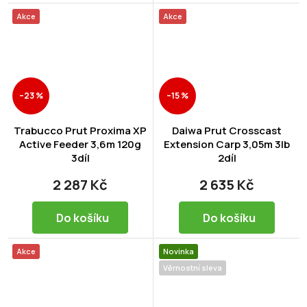
Akce
Akce
–23 %
–15 %
Trabucco Prut Proxima XP
Daiwa Prut Crosscast
Active Feeder 3,6m 120g
Extension Carp 3,05m 3lb
3díl
2díl
2 287 Kč
2 635 Kč
Do košíku
Do košíku
Akce
Novinka
Věrnostní sleva