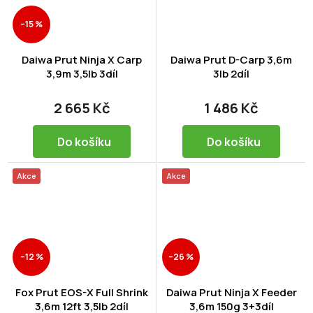
–15 %
Daiwa Prut Ninja X Carp
Daiwa Prut D-Carp 3,6m
3,9m 3,5lb 3díl
3lb 2díl
2 665 Kč
1 486 Kč
Do košíku
Do košíku
Akce
Akce
–12 %
–26 %
Fox Prut EOS-X Full Shrink
Daiwa Prut Ninja X Feeder
3,6m 12ft 3,5lb 2díl
3,6m 150g 3+3díl