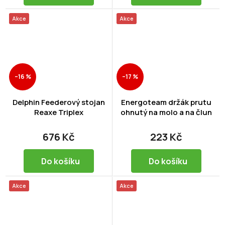
Akce
Akce
–16 %
–17 %
Delphin Feederový stojan
Energoteam držák prutu
Reaxe Triplex
ohnutý na molo a na člun
676 Kč
223 Kč
Do košíku
Do košíku
Akce
Akce