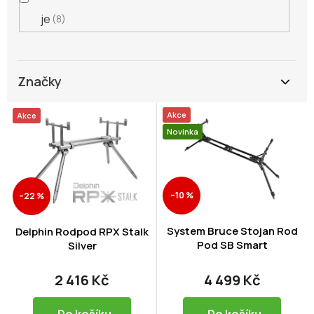
je
8
Značky
V
Akce
Akce
ý
Novinka
p
i
s
p
–10 %
–22 %
r
o
d
System Bruce Stojan Rod
Delphin Rodpod RPX Stalk
Pod SB Smart
u
Silver
k
t
2 416 Kč
4 499 Kč
ů