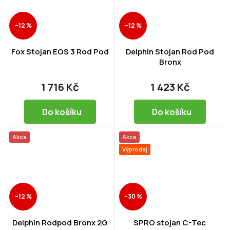
–12 %
–12 %
Fox Stojan EOS 3 Rod Pod
Delphin Stojan Rod Pod
Bronx
1 716 Kč
1 423 Kč
Do košíku
Do košíku
Akce
Akce
Výprodej
–12 %
–30 %
Delphin Rodpod Bronx 2G
SPRO stojan C-Tec