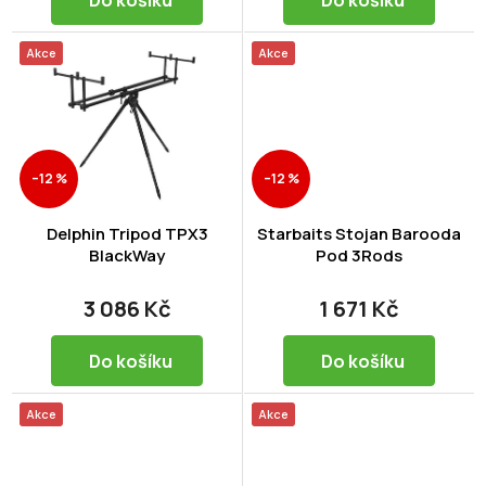
Do košíku
Do košíku
Akce
Akce
–12 %
–12 %
Delphin Tripod TPX3
Starbaits Stojan Barooda
BlackWay
Pod 3Rods
3 086 Kč
1 671 Kč
Do košíku
Do košíku
Akce
Akce