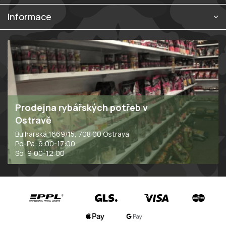
u
Informace
Prodejna rybářských potřeb v
Ostravě
Bulharská 1669/15, 708 00 Ostrava
Po-Pá: 9:00-17:00
So: 9:00-12:00