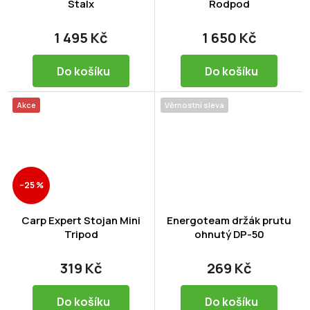
Stalx
Rodpod
1 495 Kč
1 650 Kč
Do košíku
Do košíku
Akce
Věrnostní sleva
–25 %
Carp Expert Stojan Mini
Energoteam držák prutu
Tripod
ohnutý DP-50
319 Kč
269 Kč
Do košíku
Do košíku