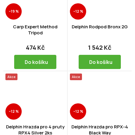
–19 %
–12 %
Carp Expert Method
Delphin Rodpod Bronx 2G
Tripod
474 Kč
1 542 Kč
Do košíku
Do košíku
Akce
Akce
–12 %
–12 %
Delphin Hrazda pro 4 pruty
Delphin Hrazda pro RPX-4
RPX4 Silver 2ks
Black Way