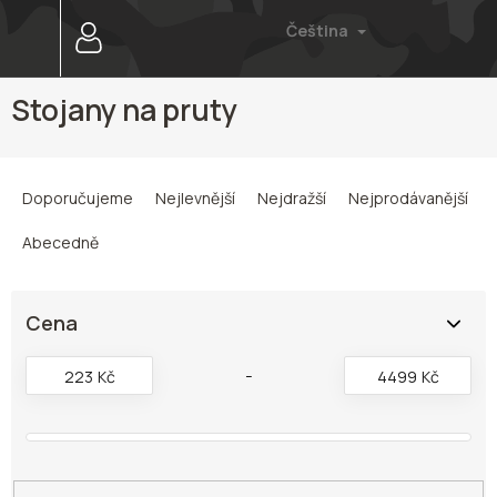
Přejít
Čeština
na
obsah
Stojany na pruty
Ř
a
Doporučujeme
Nejlevnější
Nejdražší
Nejprodávanější
z
e
Abecedně
n
í
p
Cena
r
o
223
Kč
4499
Kč
d
u
k
t
ů