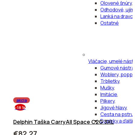
Olovené šnúry
,
Odhodové, ujím
Lanká na dravc
Ostatné
Vláčacie, umelé nást
Gumové nástra
Woblery, poppe
Trblietky
,
Mušky
,
Imitácie
,
akcia
Pilkery
,
Jigové hlavy
,
–18 %
Cesta na pstru
Doplnky a ďalši
Delphin Taška CarryAll Space C2G 3XL
€82,27