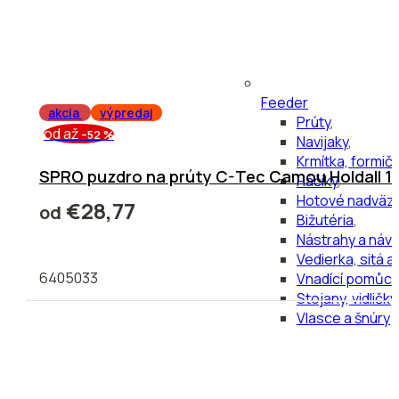
Feeder
akcia
výpredaj
Prúty
,
od
až
–52 %
Navijaky
,
Krmítka, formič
SPRO puzdro na prúty C-Tec Camou Holdall 1
Háčiky
,
Hotové nadväz
€28,77
od
Bižutéria
,
Nástrahy a náv
Vedierka, sitá a
6405033
Vnadící pomůck
Stojany, vidličk
Vlasce a šnúry