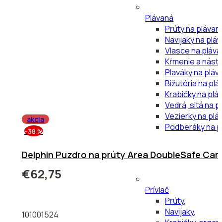
Plávaná
Prúty na plávan
Navijaky na plá
Vlasce na pláv
Kŕmenie a nástr
Plaváky na pláv
Bižutéria na pl
Krabičky na plá
Vedrá, sitá na p
Vezierky na plá
akcia
Podberáky na p
–38 %
Delphin Puzdro na prúty Area DoubleSafe Ca
€62,75
Prívlač
Prúty
,
Navijaky
,
101001524