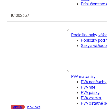
Príslušenstvo a
101002367
Podložky, saky, vážia
Podložky pod r
Saky a vážiace 
PVA materiály
PVA pančuchy
,
PVA nite
,
PVA pásky
,
PVA vrecká
,
PVA ostatné do
akcia
novinka