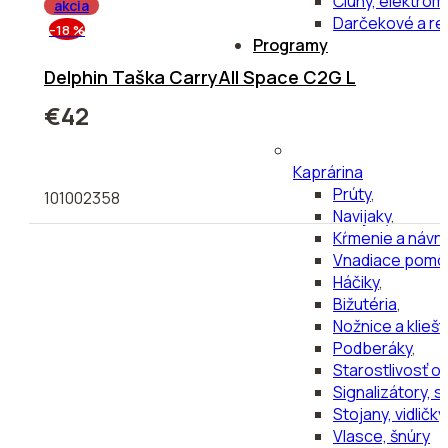
Čluny, elektrom
akcia
Darčekové a r
–18 %
Programy
Delphin Taška CarryAll Space C2G L
€42
Kaprárina
Prúty
,
101002358
Navijaky
,
Kŕmenie a návn
Vnadiace pomô
Háčiky
,
Bižutéria
,
Nožnice a kliešt
Podberáky
,
Starostlivosť o
Signalizátory, 
Stojany, vidličky
Vlasce, šnúry