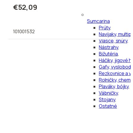
€52,09
Sumcarina
Prúty
,
101001532
Navijaky, multipl
Vlasce, šnúry
,
Nástrahy
,
Bižutéria
,
Háčiky, jigové h
Gafy, vyslobodz
Rezkovnice a v
Rolničky, chemi
Plaváky, bójky
,
Vábničky
,
Stojany
,
Ostatné