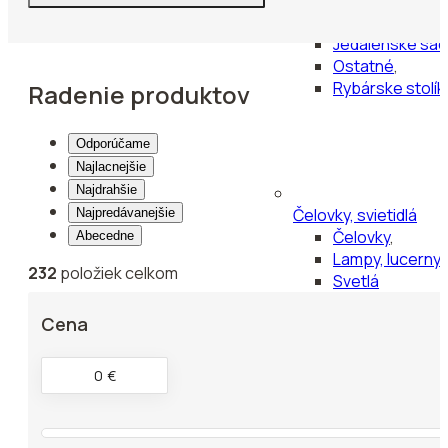
Spacie vaky
,
Jedálenské sady
Ostatné
,
Rybárske stolík
Radenie produktov
Odporúčame
Najlacnejšie
Najdrahšie
Čelovky, svietidlá
Najpredávanejšie
Čelovky
,
Abecedne
Lampy, lucerny
,
232
položiek celkom
Svetlá
Cena
0
€
Krmenie, návnady
Boilies
,