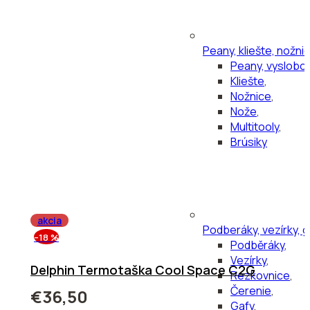
Peany, kliešte, nožni
Peany, vyslob
Kliešte
,
Nožnice
,
Nože
,
Multitooly
,
Brúsiky
akcia
Podberáky, vezírky, g
–18 %
Podběráky
,
Vezírky
,
Delphin Termotaška Cool Space C2G
Rezkovnice
,
Čerenie
,
€36,50
Gafy
,