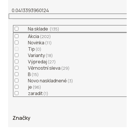
Pelety
,
Extrudy, chrumky
0.041339396
0
124
Boostery, dipy, 
Cestá, pasty
,
Nakladaná kuku
Na sklade
135
Partikel
,
Akcia
202
Method mixy
,
Novinka
11
Krmítkové zmes
Tip
0
Prísady do zme
Varianty
18
Imitácie návnad
Výpredaj
27
Živé nástrahy
Věrnostní sleva
29
B
15
Novo naskladnené
3
je
96
zaradit
1
Háčiky
Háčiky s protih
Háčiky bez prot
Značky
Trojháčiky, dvo