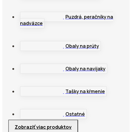
Voľnobežná br
Zadní brzda
,
Puzdrá, peračníky na
Multiplikátory
,
nadväzce
Baitcastové
,
Veľkokapacitné
Spodové
,
Feederové
,
Obaly na prúty
Sumcové
,
Morské
,
Náhradné cievky
Obaly na navijaky
Tašky na kŕmenie
Kemping
Bivaky, prístreš
Kreslá, stoličky
,
Ostatné
Lehátka, lôžka
,
Príslušenstvo k
Zobraziť viac produktov
Vankúše
,