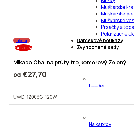
Mušky
,
Muškárske krab
Muškárske pod
Muškárske vest
Prsačky a topá
Polarizačné oku
Darčekové poukazy
akcia
Zvýhodnené sady
od
–15 %
Mikado Obal na prúty trojkomorový Zelený
€27,70
od
Feeder
UWD-12003G-120W
Na kaprov