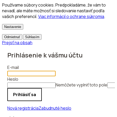
Používame súbory cookies. Predpokladáme, že vám to
nevadí, ale máte možnosť si sledovanie nastaviť podľa
vašich preferencií.
Viac informácií o ochrane súkromia
.
Nastavenie
Odmietnuť
Súhlasím
Prejsť na obsah
Prihlásenie k vášmu účtu
E-mail
Heslo
Nemôžete vyplniť toto pole
Prihlásiť sa
Nová registrácia
Zabudnuté heslo