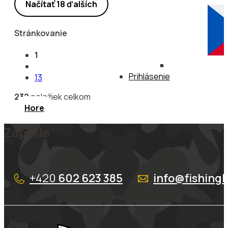
Načítať 18 ďalších
Stránkovanie
1
Prihlásenie
13
232
položiek celkom
Hore
Zápätie
+420
602 623 385
info@fishing