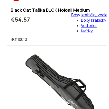
Black Cat Taška BLCK Holdall Medium
Boxy, krabičky, vedie
€54,57
Boxy, krabičky
,
Vedierka
,
Kufríky
BO110010
Bivaky, prístrešky, dá
Bivaky, prístreš
Dáždniky
,
Príslušenstvo
Polarizačné okuliare