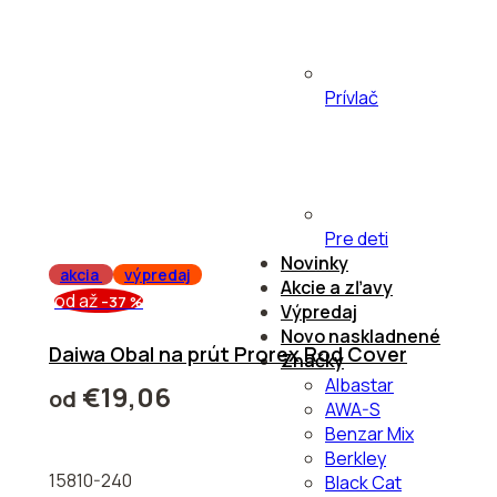
Prívlač
Pre deti
Novinky
akcia
výpredaj
Akcie a zľavy
od
až
–37 %
Výpredaj
Novo naskladnené
Daiwa Obal na prút Prorex Rod Cover
Značky
Albastar
€19,06
od
AWA-S
Benzar Mix
Berkley
15810-240
Black Cat