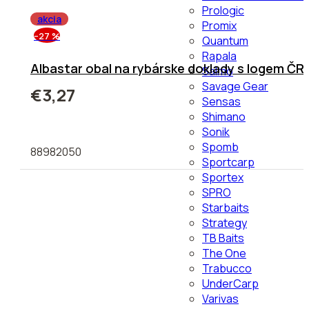
Prologic
akcia
Promix
–27 %
Quantum
Rapala
Albastar obal na rybárske doklady s logem ČR
Salmo
Savage Gear
€3,27
Sensas
Shimano
Sonik
Spomb
88982050
Sportcarp
Sportex
SPRO
Starbaits
Strategy
TB Baits
The One
Trabucco
UnderCarp
Varivas