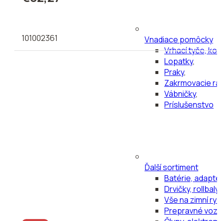
101002361
Vnadiace pomôcky
Vrhací tyče, ko
Lopatky
,
Praky
,
Zakrmovacie ra
Vábničky
,
Príslušenstvo
Ďalší sortiment
Batérie, adapté
Drvičky, rollbaly
Vše na zimní ry
Prepravné vozí