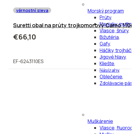
Morský program
věrnostní sleva
Prúty
,
Navijaky, multipl
Suretti obal na prúty trojkomorový Camo 110
Vlasce, šnúry
,
€66,10
Bižutéria
,
Gafy
,
Háčiky, trojháči
Jigové hlavy
,
EF-6243110ES
Kliešte
,
Nástrahy
,
Oblečenie
,
Zdolávacie pás
Muškárenie
Vlasce, fluoro