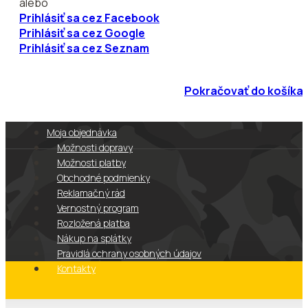
alebo
Prihlásiť sa cez Facebook
Prihlásiť sa cez Google
Prihlásiť sa cez Seznam
Pokračovať do košíka
Moja objednávka
Možnosti dopravy
Možnosti platby
Obchodné podmienky
Reklamačný rád
Vernostný program
Rozložená platba
Nákup na splátky
Rybárske potreby
Pravidlá ochrany osobných údajov
Kontakty
Viac