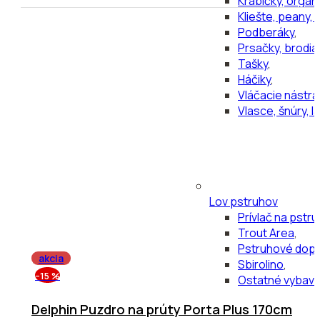
Krabičky, organ
Kliešte, peany,
Podberáky
,
Prsačky, brodi
Tašky
,
Háčiky
,
Vláčacie nástra
Vlasce, šnúry, l
Lov pstruhov
Prívlač na pstru
Trout Area
,
Pstruhové dopl
akcia
Sbirolino
,
–15 %
Ostatné vybave
Delphin Puzdro na prúty Porta Plus 170cm