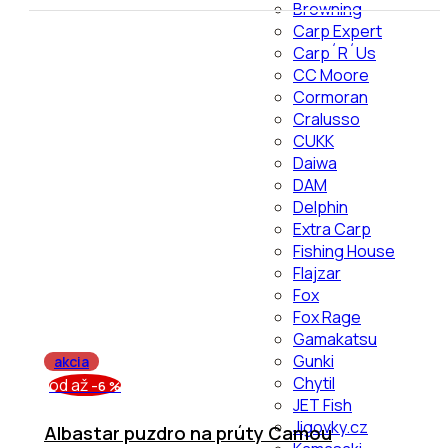
Browning
Carp Expert
Carp´R´Us
CC Moore
Cormoran
Cralusso
CUKK
Daiwa
DAM
Delphin
Extra Carp
Fishing House
Flajzar
Fox
Fox Rage
Gamakatsu
Gunki
akcia
Chytil
od
až
–6 %
JET Fish
Jigovky.cz
Albastar puzdro na prúty Camou