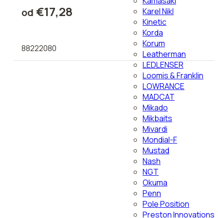
Kamasaki
€17,28
Karel Nikl
od
Kinetic
Korda
Korum
88222080
Leatherman
LEDLENSER
Loomis & Franklin
LOWRANCE
MADCAT
Mikado
Mikbaits
Mivardi
Mondial-F
Mustad
Nash
NGT
Okuma
Penn
Pole Position
Preston Innovations