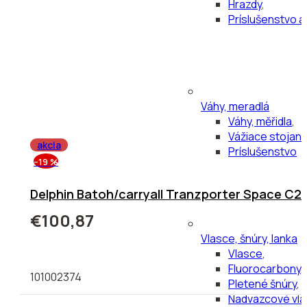
Hrazdy
,
Príslušenstvo a
Váhy, meradlá
Váhy, měřidla
,
Vážiace stojany
akcia
Príslušenstvo
–19 %
Delphin Batoh/carryall Tranzporter Space C2
€100,87
Vlasce, šnúry, lanka
Vlasce
,
Fluorocarbony
,
101002374
Pletené šnúry
,
Nadväzcové vla