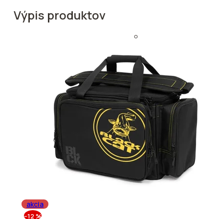
Výpis produktov
Bižutéria, montáže
Obratlíky, karab
Závesky, prevle
Zarážky, korálky
Rovnátka
,
Hadičky
,
Krúžky, krimpy
,
Držiaky nástrah
Hotové nadväz
Hotové montáž
Ihly, vrtáčiky a 
Zig Rig
,
Starostlivosť o
Ostatné drobno
akcia
–12 %