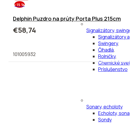
–15 %
Delphin Puzdro na prúty Porta Plus 215cm
€58,74
Signalizátory, swinge
Signalizátory a
Swingery
,
Čihadlá
,
101005932
Rolničky
,
Chemické svetl
Príslušenstvo
Sonary, echoloty
Echoloty, sonar
Sondy