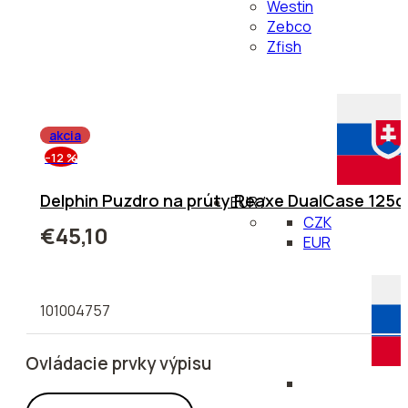
Westin
Zebco
Zfish
akcia
–12 %
Delphin Puzdro na prúty Reaxe DualCase 125
EUR /
CZK
€45,10
EUR
101004757
Ovládacie prvky výpisu