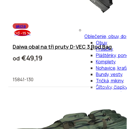
akcia
od
–15 %
Oblečenie, obuv, dop
Obuv
,
Daiwa obal na tři pruty D-VEC 3 Rod Bag
Prsačky
,
Pláštěnky, pon
€49,19
od
Komplety
,
Nohavice, kraťa
Bundy, vesty
,
15841-130
Tričká, mikiny
,
Šiltovky, čiapky,
Rukavice, náprs
Ostatné doplnk