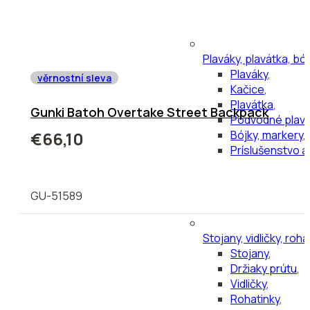
Plaváky, plavátka, bó
Plaváky
,
věrnostní sleva
Kačice
,
Plavátka
,
Gunki Batoh Overtake Street Backpack
Podvodné plav
Bójky, markery
,
€66,10
Príslušenstvo a
GU-51589
Stojany, vidličky, roha
Stojany
,
Držiaky prútu
,
Vidličky
,
Rohatinky
,