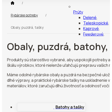
/
Prúty
Rybárske potreby
/
Delené
,
Teleskopické
,
Obaly, puzdrá, tašky
Kaprové
,
Feederové
,
Prívlačové
,
Obaly, puzdrá, batohy,
Sumcové, mors
Spodové, mark
Matchové, bol
Produkty sú starostlivo vybrané, aby uspokojili potreby 
Biče
,
škálu výrobkov, ktoré nielenže uľahčujú prepravu vašich r
Prúty na dierky
,
Cestovní
Máme odolné rybárske obaly a puzdrá na bezpečné uložen
dlhé výpravy, a praktické rybárske tašky na uskladnenie v
materiálov, ktoré zaručujú dlhú životnosť a odolnosť voč
Navijaky
Batohy a tašky
Predná brzda
,