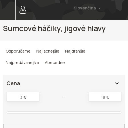
Prejsť
Slovenčina
na
obsah
Sumcové háčiky, jigové hlavy
R
a
Odporúčame
Najlacnejšie
Najdrahšie
d
e
Najpredávanejšie
Abecedne
n
i
e
Cena
p
r
3
€
18
€
o
d
u
k
t