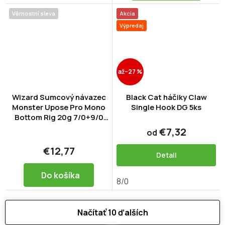
Věrnostní sleva
Akcia
Výpredaj
až
–27 %
Wizard Sumcový návazec
Black Cat háčiky Claw
Monster Upose Pro Mono
Single Hook DG 5ks
Bottom Rig 20g 7/0+9/0
Round
€7,32
od
€12,77
Detail
Do košíka
8/0
Načítať 10 ďalších