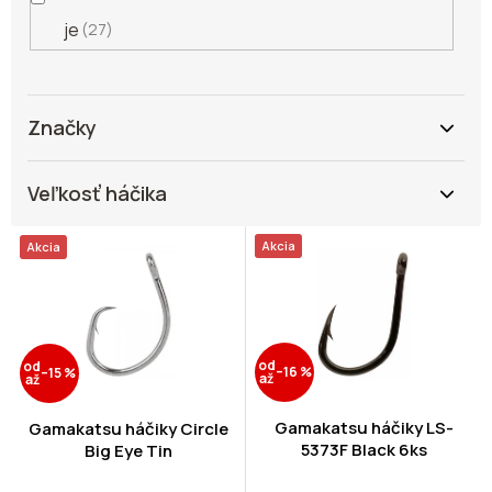
je
27
Značky
Veľkosť háčika
V
Akcia
Akcia
ý
p
i
s
p
od
od
–16 %
–15 %
r
až
až
o
d
Gamakatsu háčiky LS-
Gamakatsu háčiky Circle
5373F Black 6ks
u
Big Eye Tin
k