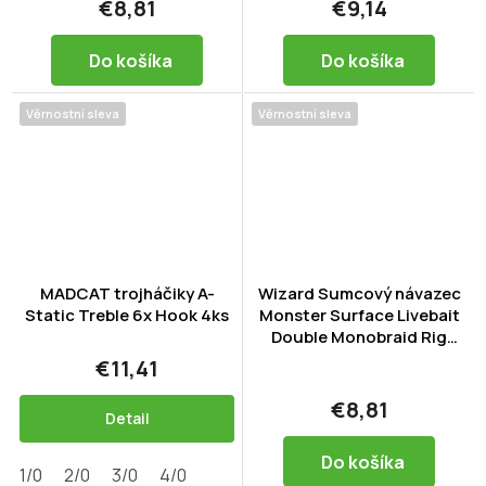
€8,81
€9,14
Do košíka
Do košíka
Věrnostní sleva
Věrnostní sleva
MADCAT trojháčiky A-
Wizard Sumcový návazec
Static Treble 6x Hook 4ks
Monster Surface Livebait
Double Monobraid Rig
7/0+9/0 Classic
€11,41
€8,81
Detail
Do košíka
1/0
2/0
3/0
4/0