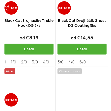
od
–12 %
od
–12 %
až
Black Cat trojháčiky Treble
Black Cat Dvojháčik Ghost
Hook DG 5ks
DG Coating 5ks
€8,19
€14,55
od
od
Detail
Detail
1
1/0
2/0
3/0
4/0
3/0
4/0
6/0
Akcia
Věrnostní sleva
od
–12 %