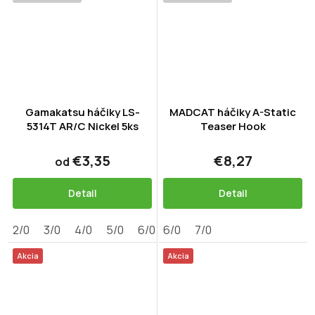
Gamakatsu háčiky LS-
MADCAT háčiky A-Static
5314T AR/C Nickel 5ks
Teaser Hook
€3,35
€8,27
od
Detail
Detail
2/0
3/0
4/0
5/0
6/0
6/0
7/0
Akcia
Akcia