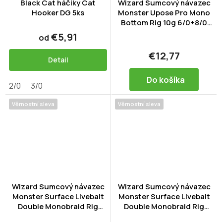
Black Cat háčiky Cat
Wizard Sumcový návazec
Hooker DG 5ks
Monster Upose Pro Mono
Bottom Rig 10g 6/0+8/0
Specimen
€5,91
od
€12,77
Detail
Do košíka
2/0
3/0
Věrnostní sleva
Věrnostní sleva
Wizard Sumcový návazec
Wizard Sumcový návazec
Monster Surface Livebait
Monster Surface Livebait
Double Monobraid Rig
Double Monobraid Rig
7/0+ 9/0 Round
6/0+8/0 Specimen