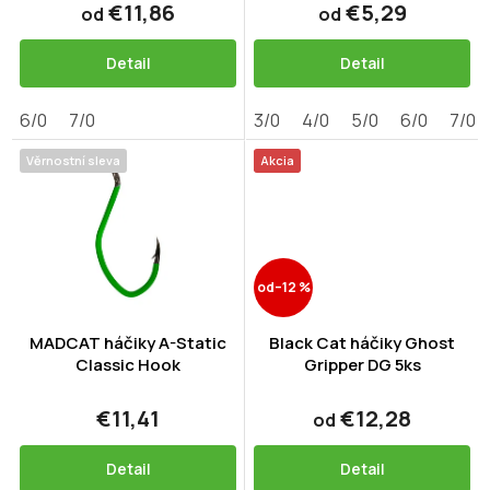
t
€11,86
€5,29
od
od
o
v
Detail
Detail
6/0
7/0
3/0
4/0
5/0
6/0
7/0
Věrnostní sleva
Akcia
od
–12 %
MADCAT háčiky A-Static
Black Cat háčiky Ghost
Classic Hook
Gripper DG 5ks
€11,41
€12,28
od
Detail
Detail