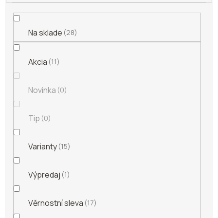
o
v
Na sklade
28
Akcia
11
Novinka
0
Tip
0
Varianty
15
Výpredaj
1
Věrnostní sleva
17