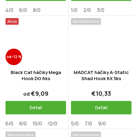
4/0
6/0
8/0
1/0
2/0
3/0
Akcia
Věrnostní sleva
od
–12 %
Black Cat háčiky Mega
MADCAT háčiky A-Static
Hook DG 6ks
Shad Hook 6X 5ks
€9,09
€10,33
od
Detail
Detail
6/0
8/0
10/0
12/0
5/0
7/0
9/0
Věrnostní sleva
Věrnostní sleva