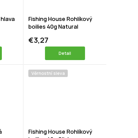
 hlava
Fishing House Rohlíkový
boilies 40g Natural
€3,27
Detail
Věrnostní sleva
á
Fishing House Rohlíkový