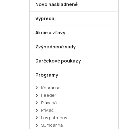
Novo naskladnené
Výpredaj
Akcie a zľavy
Zvýhodnené sady
Darčekové poukazy
Programy
Kaprárina
Feeder
Plávaná
Prívlač
Lov pstruhov
Sumcarina