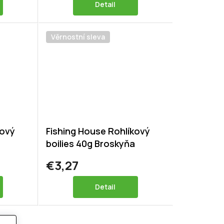
Detail
Věrnostní sleva
kový
Fishing House Rohlíkový
boilies 40g Broskyňa
€3,27
Detail