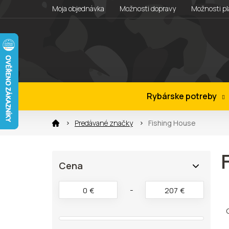
Prejsť
Moja objednávka
Možnosti dopravy
Možnosti pl
na
obsah
Rybárske potreby
Predávané značky
Fishing House
B
Cena
o
č
n
0
€
207
€
R
ý
a
p
d
a