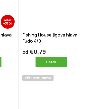
od
až
–31 %
 hlava
Fishing House jigová hlava
Fudo 4/0
€0,79
od
Detail
Věrnostní sleva