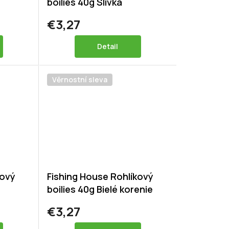
boilies 40g Slivka
€3,27
Detail
Věrnostní sleva
kový
Fishing House Rohlíkový
boilies 40g Bielé korenie
€3,27