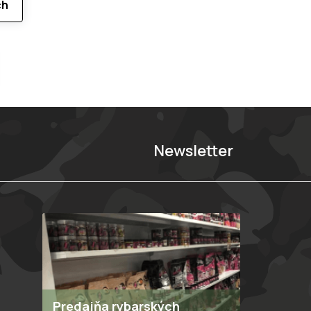
ch
Newsletter
Predajňa rybarských