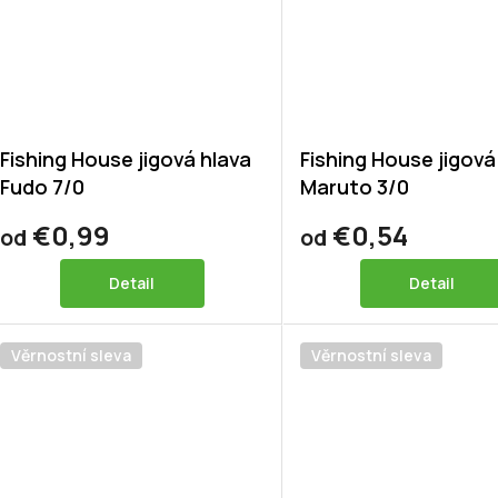
Fishing House jigová hlava
Fishing House jigová
Fudo 7/0
Maruto 3/0
€0,99
€0,54
od
od
Detail
Detail
Věrnostní sleva
Věrnostní sleva