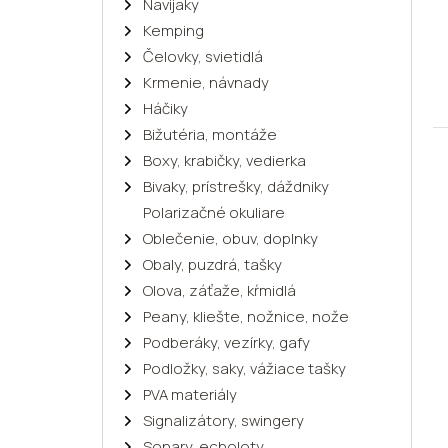
Navijaky
Kemping
Čelovky, svietidlá
Krmenie, návnady
Háčiky
Bižutéria, montáže
Boxy, krabičky, vedierka
Bivaky, prístrešky, dáždniky
Polarizačné okuliare
Oblečenie, obuv, doplnky
Obaly, puzdrá, tašky
Olova, záťaže, kŕmidlá
Peany, kliešte, nožnice, nože
Podberáky, vezírky, gafy
Podložky, saky, vážiace tašky
PVA materiály
Signalizátory, swingery
Sonary, echoloty