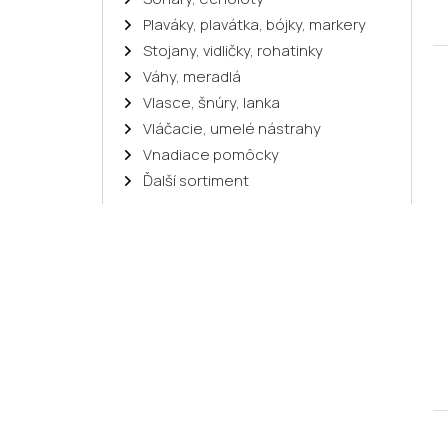
Plaváky, plavátka, bójky, markery
Stojany, vidličky, rohatinky
Váhy, meradlá
Vlasce, šnúry, lanka
Vláčacie, umelé nástrahy
Vnadiace pomôcky
Ďalší sortiment