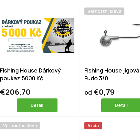
Věrnostní sleva
Fishing House Dárkový
Fishing House jigová
poukaz 5000 Kč
Fudo 3/0
€206,70
€0,79
od
Detail
Detail
Věrnostní sleva
Akcia