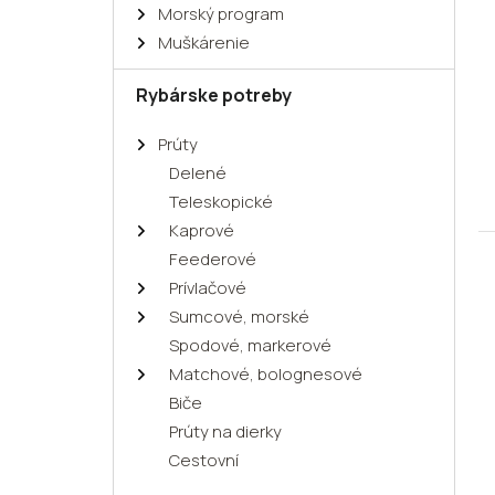
Morský program
Muškárenie
Rybárske potreby
Prúty
Delené
Teleskopické
Kaprové
Feederové
Prívlačové
Sumcové, morské
Spodové, markerové
Matchové, bolognesové
Biče
Prúty na dierky
Cestovní