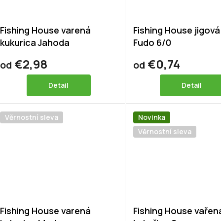
Fishing House varená
Fishing House jigová
kukurica Jahoda
Fudo 6/0
€2,98
€0,74
od
od
Detail
Detail
Věrnostní sleva
Novinka
Věrnostní sleva
Fishing House varená
Fishing House vařen