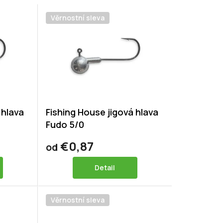
Věrnostní sleva
 hlava
Fishing House jigová hlava
Fudo 5/0
€0,87
od
Detail
Věrnostní sleva