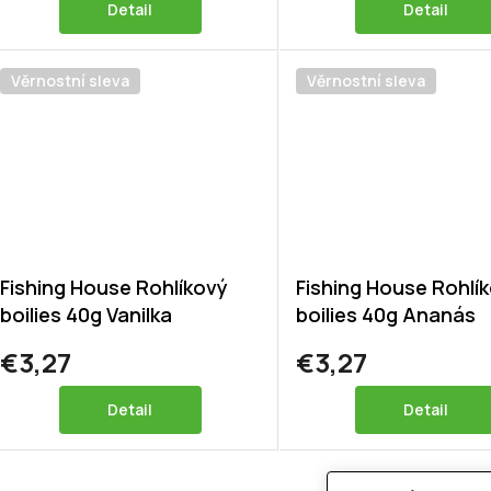
Detail
Detail
Věrnostní sleva
Věrnostní sleva
Fishing House Rohlíkový
Fishing House Rohlí
boilies 40g Vanilka
boilies 40g Ananás
€3,27
€3,27
Detail
Detail