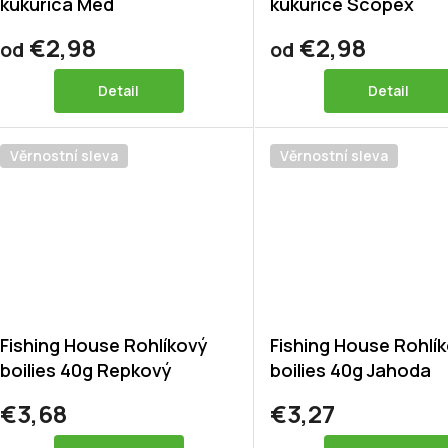
kukurica Med
kukuřice Scopex
€2,98
€2,98
od
od
Detail
Detail
Věrnostní sleva
Věrnostní sleva
Fishing House Rohlíkový
Fishing House Rohlí
boilies 40g Repkový
boilies 40g Jahoda
€3,68
€3,27