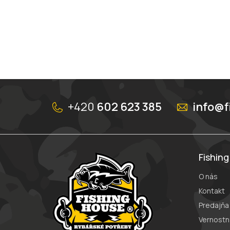
Z
á
+420
602 623 385
info@f
p
ä
t
i
e
Fishin
O nás
Kontakt
Predajňa
Vernostn