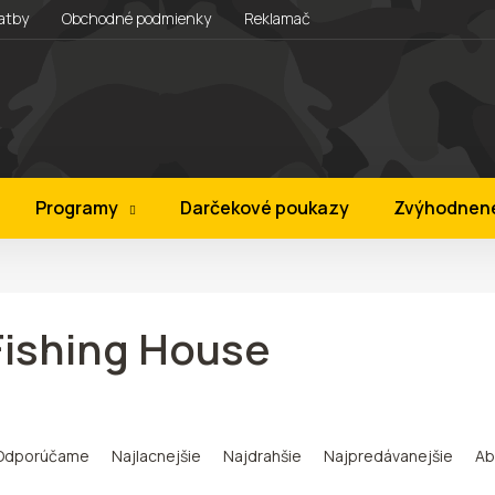
atby
Obchodné podmienky
Reklamačný rád
Vernostný prog
Programy
Darčekové poukazy
Zvýhodnen
Fishing House
Odporúčame
Najlacnejšie
Najdrahšie
Najpredávanejšie
Ab