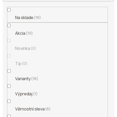
o
v
Na sklade
16
Akcia
10
Novinka
0
Tip
0
Varianty
16
Výpredaj
1
Věrnostní sleva
6