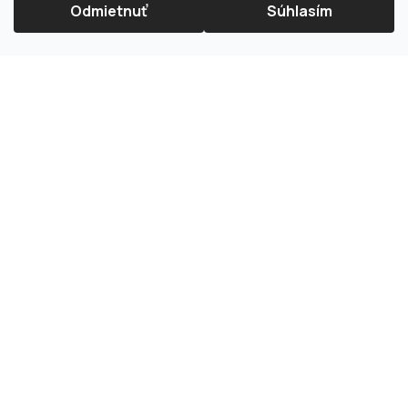
Odmietnuť
Súhlasím
×
Splátková kalkulačka ESSOX