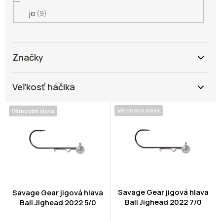
je
9
Značky
Veľkosť háčika
V
Věrnostní sleva
Věrnostní sleva
ý
p
i
s
p
r
o
d
Savage Gear jigová hlava
Savage Gear jigová hlava
Ball Jighead 2022 7/0
u
Ball Jighead 2022 5/0
k