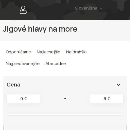
Prejsť
Slovenčina
na
obsah
Jigové hlavy na more
R
a
Odporúčame
Najlacnejšie
Najdrahšie
d
e
Najpredávanejšie
Abecedne
n
i
e
Cena
p
r
0
€
6
€
o
d
u
k
t