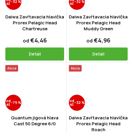
–32 %
–32 %
až
až
Daiwa Zavŕtavacia hlavička
Daiwa Zavŕtavacia hlavička
Prorex Pelagic Head
Prorex Pelagic Head
Chartreuse
Muddy Green
€4,46
€4,96
od
od
Detail
Detail
Akcia
Akcia
od
od
–79 %
–32 %
až
až
Quantum jigová hlava
Daiwa Zavŕtavacia hlavička
Cast 50 Degree 6/0
Prorex Pelagic Head
Roach