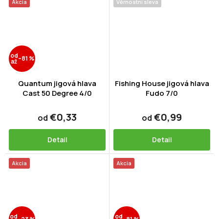
Akcia
Věrnostní sleva
od
–81 %
až
Quantum jigová hlava
Fishing House jigová hlava
Cast 50 Degree 4/0
Fudo 7/0
€0,33
€0,99
od
od
Detail
Detail
Akcia
Akcia
od
od