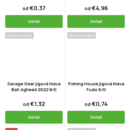
€0,37
€4,96
od
od
Detail
Detail
Věrnostní sleva
Věrnostní sleva
Savage Gear jigová hlava
Fishing House jigová hlava
Ball Jighead 2022 8/0
Fudo 6/0
€1,32
€0,74
od
od
Detail
Detail