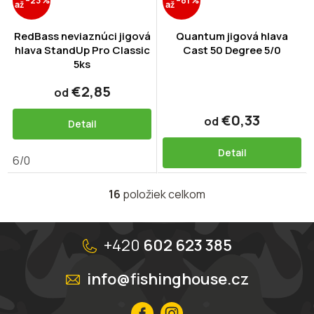
–23 %
–81 %
až
až
RedBass neviaznúci jigová
Quantum jigová hlava
hlava StandUp Pro Classic
Cast 50 Degree 5/0
5ks
€2,85
od
€0,33
od
Detail
Detail
6/0
16
položiek celkom
O
v
l
Z
á
á
+420
602 623 385
d
p
a
ä
info@fishinghouse.cz
c
t
i
i
e