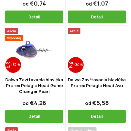
t
€0,74
€1,07
od
od
o
v
Detail
Detail
Akcia
Akcia
Výpredaj
od
od
–37 %
–30 %
až
až
Daiwa Zavŕtavacia hlavička
Daiwa Zavŕtavacia hlavička
Prorex Pelagic Head Game
Prorex Pelagic Head Ayu
Changer Pearl
€4,26
€5,58
od
od
Detail
Detail
Akcia
Věrnostní sleva