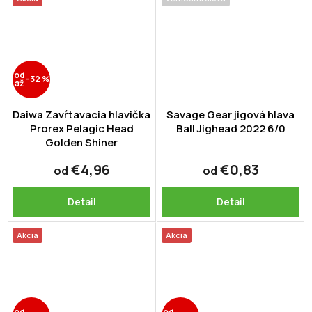
od
–32 %
až
Daiwa Zavŕtavacia hlavička
Savage Gear jigová hlava
Prorex Pelagic Head
Ball Jighead 2022 6/0
Golden Shiner
€4,96
€0,83
od
od
Detail
Detail
Akcia
Akcia
od
od