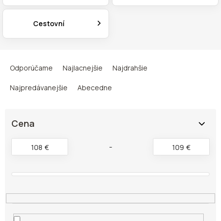
Cestovní
R
a
Odporúčame
Najlacnejšie
Najdrahšie
d
e
Najpredávanejšie
Abecedne
n
i
e
Cena
p
r
108
€
109
€
o
d
u
k
t
o
v