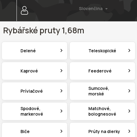
Prejsť
Slovenčina
na
obsah
Rybářské pruty 1,68m
Delené
Teleskopické
Kaprové
Feederové
Sumcové,
Prívlačové
morské
Spodové,
Matchové,
markerové
bolognesové
Biče
Prúty na dierky