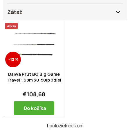
Záťaž
V
Akcia
ý
p
i
s
p
–12 %
r
o
d
Daiwa Prút BG Big Game
u
Travel 1,68m 30-50lb 3diel
k
t
€108,68
o
v
Do košíka
1
položiek celkom
O