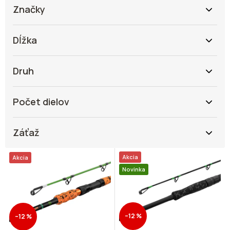
Značky
Dĺžka
Druh
Počet dielov
Záťaž
V
Akcia
Akcia
ý
Novinka
p
i
s
p
–12 %
–12 %
r