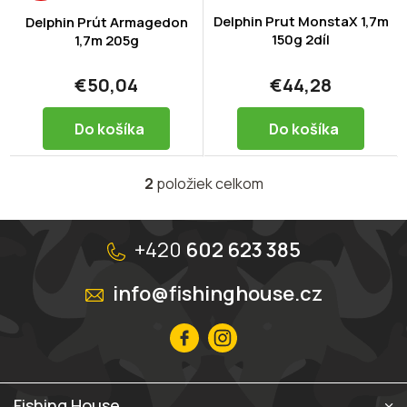
o
d
Delphin Prut MonstaX 1,7m
Delphin Prút Armagedon
150g 2díl
u
1,7m 205g
k
t
€50,04
€44,28
o
v
Do košíka
Do košíka
2
položiek celkom
O
v
l
Z
á
á
+420
602 623 385
d
p
a
ä
info@fishinghouse.cz
c
t
i
i
e
p
e
r
v
k
Fishing House