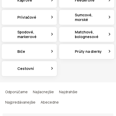
Kaprové
Feederové
Sumcové,
Prívlačové
morské
Spodové,
Matchové,
markerové
bolognesové
Biče
Prúty na dierky
Cestovní
R
a
Odporúčame
Najlacnejšie
Najdrahšie
d
e
Najpredávanejšie
Abecedne
n
i