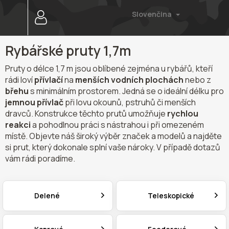
Prejsť
Slovenčina
na
obsah
Rybářské pruty 1,7m
Pruty o délce 1,7 m jsou oblíbené zejména u rybářů, kteří
rádi loví
přívlačí
na
menších vodních plochách
nebo z
břehu
s minimálním prostorem. Jedná se o ideální délku pro
jemnou přívlač
při lovu okounů, pstruhů či menších
dravců. Konstrukce těchto prutů umožňuje
rychlou
reakci
a pohodlnou práci s nástrahou i při omezeném
místě. Objevte náš široký výběr značek a modelů a najděte
si prut, který dokonale splní vaše nároky. V případě dotazů
vám rádi poradíme.
Delené
Teleskopické