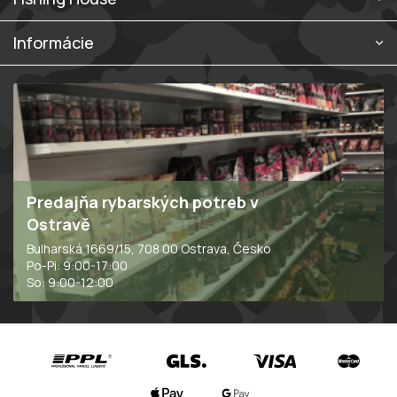
y
v
ý
Informácie
p
i
s
u
Predajňa rybarských potreb v
Ostravě
Bulharská 1669/15, 708 00 Ostrava, Česko
Po-Pi: 9:00-17:00
So: 9:00-12:00