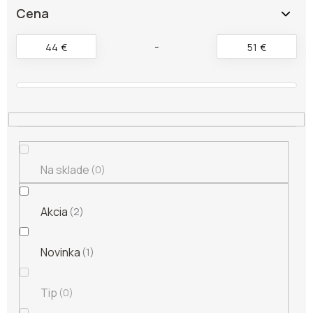
e
Cena
p
r
44
€
51
€
o
d
u
k
t
o
v
Na sklade
0
Akcia
2
Novinka
1
Tip
0