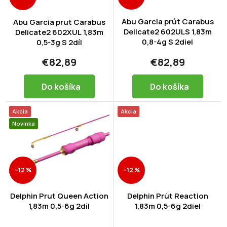
r
o
d
Abu Garcia prút Carabus
Abu Garcia prut Carabus
Delicate2 602ULS 1,83m
u
Delicate2 602XUL 1,83m
0,8-4g S 2diel
0,5-3g S 2díl
k
t
€82,89
€82,89
o
v
Do košíka
Do košíka
Akcia
Akcia
Novinka
–12 %
–12 %
Delphin Prut Queen Action
Delphin Prút Reaction
1,83m 0,5-6g 2díl
1,83m 0,5-6g 2diel