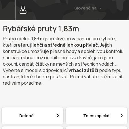
Prejsť
Slovenčina
na
obsah
Rybářské pruty 1,83m
Pruty o délce 1,83 m jsou skvělou variantou pro rybáře,
kteří preferují
lehčí a středně lehkou přívlač
. Jejich
konstrukce umožňuje přesné hody a spolehlivou kontrolu
nad nástrahou, což oceníte při lovu dravců, jako jsou
okouni, candáti či štiky na menších a středních vodách.
Vyberte si model s odpovídající
vrhací zátěží
podle typu
nástrah, které chcete používat. Pokud váháte, s čím začít,
rádi vám poradíme.
Delené
Teleskopické