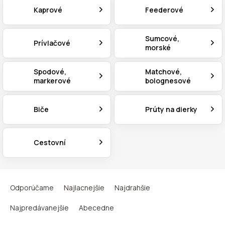
Kaprové
Feederové
Sumcové,
Prívlačové
morské
Spodové,
Matchové,
markerové
bolognesové
Biče
Prúty na dierky
Cestovní
R
a
Odporúčame
Najlacnejšie
Najdrahšie
d
e
Najpredávanejšie
Abecedne
n