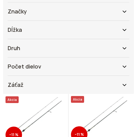
Značky
Dĺžka
Druh
Počet dielov
Záťaž
V
Akcia
Akcia
ý
p
i
s
p
–11 %
–11 %