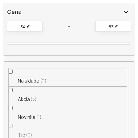
i
e
Cena
p
r
34
€
83
€
o
d
u
k
t
o
v
Na sklade
2
Akcia
5
Novinka
1
Tip
0