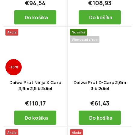
€94,54
€108,93
Do košíka
Do košíka
Akcia
Novinka
Věrnostní sleva
–15 %
Daiwa Prút Ninja X Carp
Daiwa Prút D-Carp 3,6m
3,9m 3,5lb 3diel
3lb 2diel
€110,17
€61,43
Do košíka
Do košíka
Akcia
Akcia