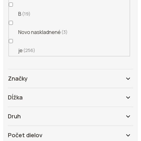
B
19
Novo naskladnené
3
je
256
Značky
Dĺžka
Druh
Počet dielov