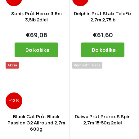
Sonik Prút Herox 3,6m
Delphin Prút Stalx TeleFix
3,5lb 2diel
2,7m 2,75lb
€69,08
€61,60
Do košíka
Do košíka
Akcia
Věrnostní sleva
–12 %
Black Cat Prút Black
Daiwa Prút Prorex S Spin
Passion G2 Allround 2,7m
2,7m 15-50g 2diel
600g