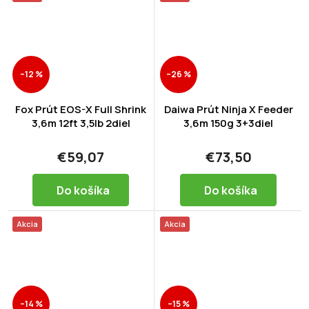
–12 %
–26 %
Fox Prút EOS-X Full Shrink
Daiwa Prút Ninja X Feeder
3,6m 12ft 3,5lb 2diel
3,6m 150g 3+3diel
€59,07
€73,50
Do košíka
Do košíka
Akcia
Akcia
–14 %
–15 %