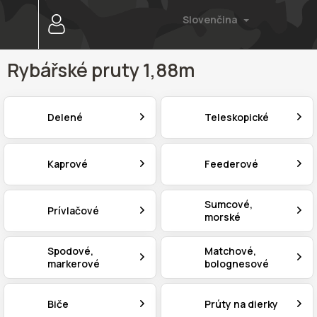
Prejsť
Slovenčina
na
obsah
Rybářské pruty 1,88m
Delené
Teleskopické
Kaprové
Feederové
Sumcové,
Prívlačové
morské
Spodové,
Matchové,
markerové
bolognesové
Biče
Prúty na dierky