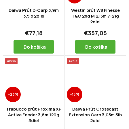
Daiwa Prút D-Carp 3,9m
Westin prút W8 Finesse
3.5lb 2diel
T&C 2nd M 2,15m 7-21g
2diel
€77,18
€357,05
Do košíka
Do košíka
Akcia
Akcia
–23 %
–15 %
Trabucco prút Proxima XP
Daiwa Prút Crosscast
Active Feeder 3,6m 120g
Extension Carp 3,05m 3lb
3diel
2diel