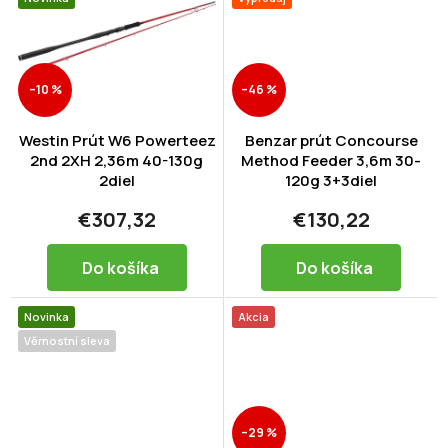
–10 %
–46 %
Westin Prút W6 Powerteez
Benzar prút Concourse
2nd 2XH 2,36m 40-130g
Method Feeder 3,6m 30-
2diel
120g 3+3diel
€307,32
€130,22
Do košíka
Do košíka
Novinka
Akcia
Věrnostní sleva
–29 %