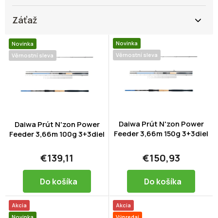
Záťaž
V
Novinka
Novinka
ý
Věrnostní sleva
Věrnostní sleva
p
i
s
p
r
o
d
Daiwa Prút N'zon Power
Daiwa Prút N'zon Power
Feeder 3,66m 150g 3+3diel
u
Feeder 3,66m 100g 3+3diel
k
t
€139,11
€150,93
o
v
Do košíka
Do košíka
Akcia
Akcia
Novinka
Výpredaj