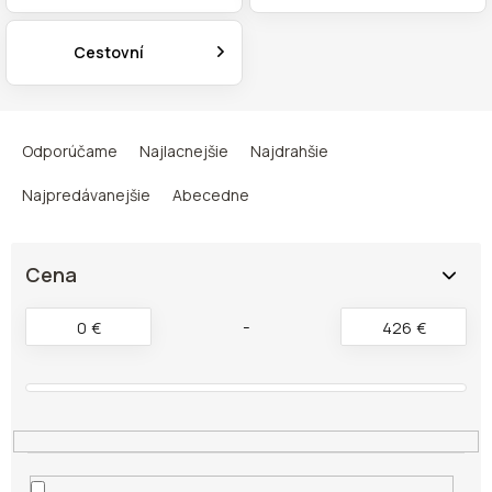
Cestovní
R
a
Odporúčame
Najlacnejšie
Najdrahšie
d
e
Najpredávanejšie
Abecedne
n
i
e
Cena
p
r
0
€
426
€
o
d
u
k
t
o
v