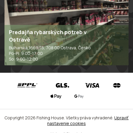
u
Predajňa rybarských potreb v
Ostravě
Bulharská 1669/15, 708 00 Ostrava, Česko
Po-Pi: 9:00-17:00
So: 9:00-12:00
Copyright 2026
Fishing House
. Všetky práva vyhradené.
Upraviť
nastavenie cookies