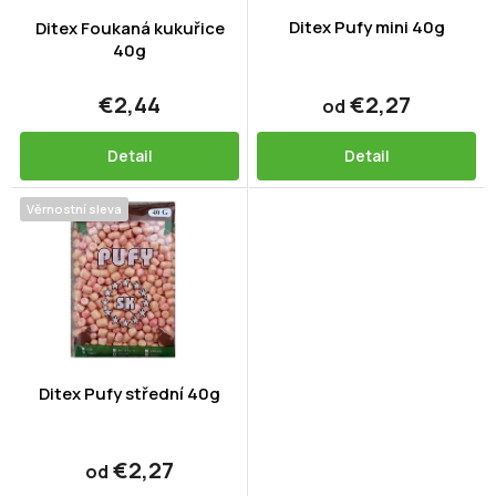
o
t
d
Ditex Pufy mini 40g
Ditex Foukaná kukuřice
o
u
40g
v
k
t
€2,44
€2,27
od
o
v
Detail
Detail
Věrnostní sleva
Ditex Pufy střední 40g
€2,27
od