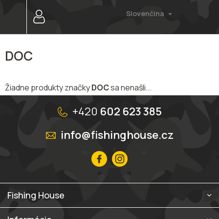
Prejsť
Slovenčina
na
obsah
DOC
Žiadne produkty značky
DOC
sa nenašli...
Z
á
+420
602 623 385
p
ä
info@fishinghouse.cz
t
i
e
Fishing House