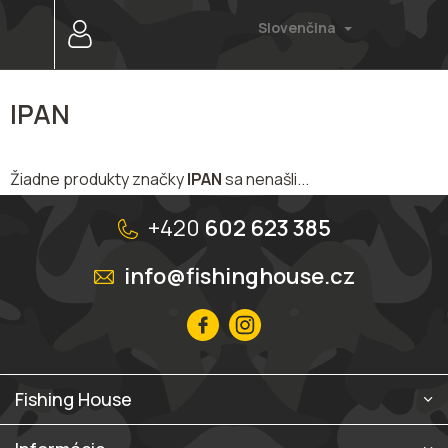
Prejsť
Slovenčina
na
obsah
IPAN
Žiadne produkty značky
IPAN
sa nenašli...
Z
á
+420
602 623 385
p
ä
info@fishinghouse.cz
t
i
e
Fishing House