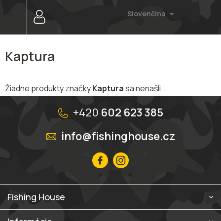
Prejsť
Slovenčina
na
obsah
Kaptura
Žiadne produkty značky
Kaptura
sa nenašli...
Z
á
+420
602 623 385
p
ä
info@fishinghouse.cz
t
i
e
Fishing House