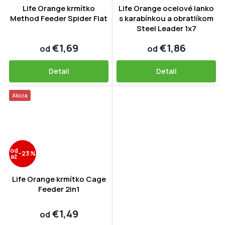
Life Orange krmítko
Life Orange ocelové lanko
Method Feeder Spider Flat
s karabínkou a obratlíkom
Steel Leader 1x7
€1,69
€1,86
od
od
Detail
Detail
Akcia
od
–23 %
až
Life Orange krmítko Cage
Feeder 2in1
€1,49
od