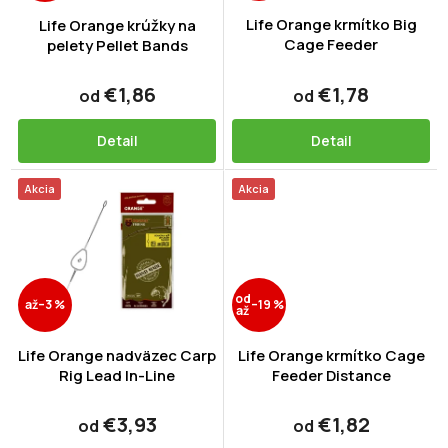
o
t
d
Life Orange krmítko Big
Life Orange krúžky na
o
Cage Feeder
u
pelety Pellet Bands
v
k
t
€1,86
€1,78
od
od
o
v
Detail
Detail
Akcia
Akcia
od
až
–3 %
–19 %
až
Life Orange nadväzec Carp
Life Orange krmítko Cage
Rig Lead In-Line
Feeder Distance
€3,93
€1,82
od
od