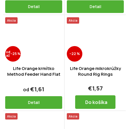
Detail
Detail
Akcia
Akcia
od
–25 %
–22 %
až
Life Orange krmítko
Life Orange mikrokrúžky
Method Feeder Hand Flat
Round Rig Rings
€1,57
€1,61
od
Do košíka
Detail
Akcia
Akcia