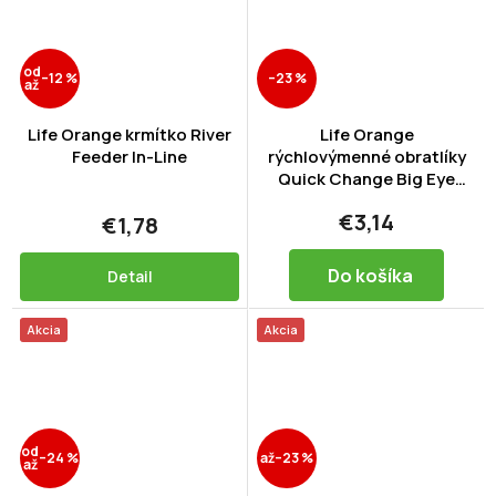
od
–12 %
–23 %
až
Life Orange krmítko River
Life Orange
Feeder In-Line
rýchlovýmenné obratlíky
Quick Change Big Eye
Swivels veľ.4
€3,14
€1,78
Do košíka
Detail
Akcia
Akcia
od
–24 %
až
–23 %
až