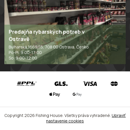
u
Predajňa rybarských potreb v
Ostravě
Bulharská 1669/15, 708 00 Ostrava, Česko
Po-Pi: 9:00-17:00
So: 9:00-12:00
Copyright 2026
Fishing House
. Všetky práva vyhradené.
Upraviť
nastavenie cookies