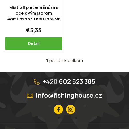
o
t
d
Mistrall pletená šnúra s
o
u
ocelovým jadrom
v
Admunson Steel Core 5m
k
t
€5,33
o
v
Detail
1
položiek celkom
O
v
l
Z
á
á
+420
602 623 385
d
p
a
ä
info@fishinghouse.cz
c
t
i
i
e
p
e
r
v
k