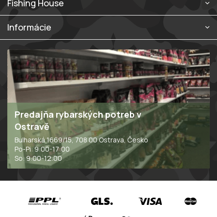
Fishing House
y
v
ý
Informácie
p
i
s
u
Predajňa rybarských potreb v
Ostravě
Bulharská 1669/15, 708 00 Ostrava, Česko
Po-Pi: 9:00-17:00
So: 9:00-12:00