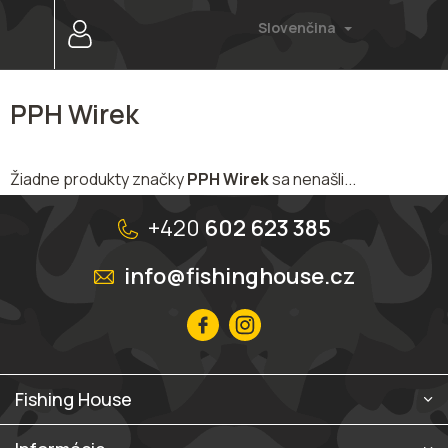
Prejsť
Slovenčina
na
obsah
PPH Wirek
Žiadne produkty značky
PPH Wirek
sa nenašli...
Z
á
+420
602 623 385
p
ä
info@fishinghouse.cz
t
i
e
Fishing House