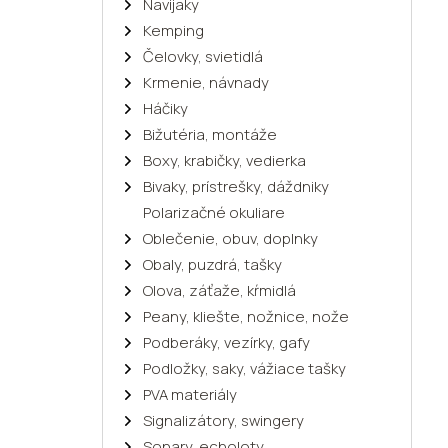
Navijaky
Kemping
Čelovky, svietidlá
Krmenie, návnady
Háčiky
Bižutéria, montáže
Boxy, krabičky, vedierka
Bivaky, prístrešky, dáždniky
Polarizačné okuliare
Oblečenie, obuv, doplnky
Obaly, puzdrá, tašky
Olova, záťaže, kŕmidlá
Peany, kliešte, nožnice, nože
Podberáky, vezírky, gafy
Podložky, saky, vážiace tašky
PVA materiály
Signalizátory, swingery
Sonary, echoloty