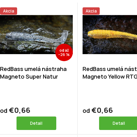
Akcia
Akcia
od
až
–26 %
RedBass umelá nástraha
RedBass umelá nás
Magneto Super Natur
Magneto Yellow RT
€0,66
€0,66
od
od
Detail
Detail