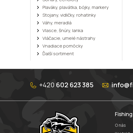
Plaváky, plavátka, bójky, markery
Stojany, vidličky, rohatinky
Váhy, meradlá
Vlasce, šnúry, lanka
Vláčacie, umelé nástrahy
Vnadiace pomôcky
Ďalší sortiment
Z
á
+420
602 623 385
info@f
p
ä
t
i
e
Fishin
O nás