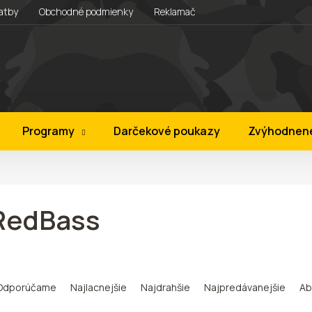
atby
Obchodné podmienky
Reklamačný rád
Vernostný prog
Programy
Darčekové poukazy
Zvýhodnen
RedBass
Odporúčame
Najlacnejšie
Najdrahšie
Najpredávanejšie
Ab