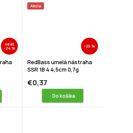
Akcia
od
až
–26 %
–24 %
traha
RedBass umelá nástraha
SSR 1B 4 4,5cm 0,7g
€0,37
Do košíka