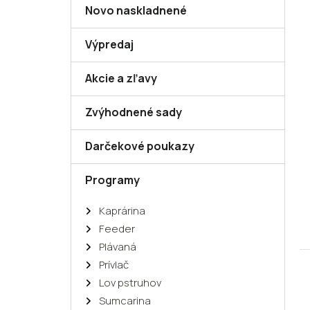
Novo naskladnené
Výpredaj
Akcie a zľavy
Zvýhodnené sady
Darčekové poukazy
Programy
Kaprárina
Feeder
Plávaná
Prívlač
Lov pstruhov
Sumcarina