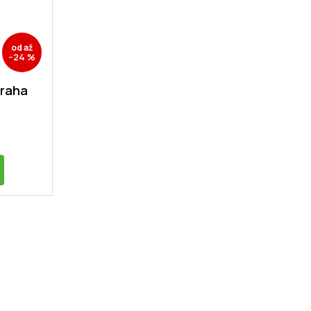
od
až
–24 %
traha