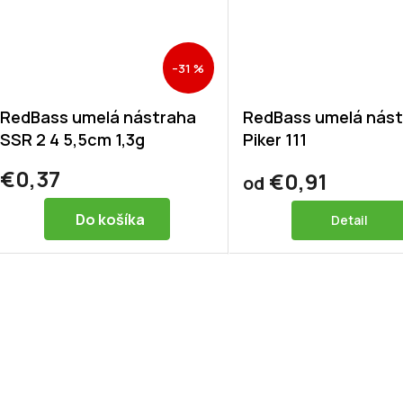
–31 %
RedBass umelá nástraha
RedBass umelá nás
SSR 2 4 5,5cm 1,3g
Piker 111
€0,37
€0,91
od
Do košíka
Detail
O
v
l
á
d
a
c
i