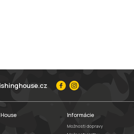
ishinghouse.cz
g House
Informácie
Možnosti dopravy