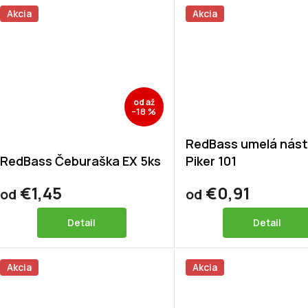
Akcia
Akcia
od
až
–18 %
RedBass umelá nás
RedBass Čeburaška EX 5ks
Piker 101
€1,45
€0,91
od
od
Detail
Detail
Akcia
Akcia