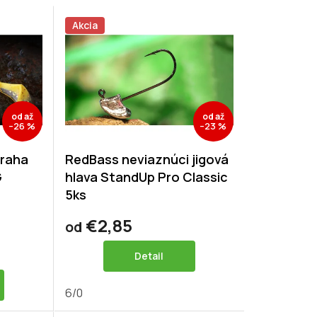
Akcia
od
až
od
až
–26 %
–23 %
traha
RedBass neviaznúci jigová
G
hlava StandUp Pro Classic
5ks
€2,85
od
Detail
6/0