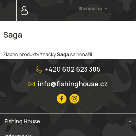
Prejsť
Slovenčina
na
obsah
Saga
Žiadne produkty značky
Saga
sa nenašli...
Z
á
+420
602 623 385
p
ä
info@fishinghouse.cz
t
i
e
Fishing House