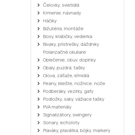
Čelovky, svietidlá
Krmenie, návnady
Háčiky
Bižutéria, montáže
Boxy, krabičky, vedierka
Bivaky, prístrešky, dáždniky
Polarizačné okuliare
Oblečenie, obuv, doplnky
Obaly, puzdrá, tašky
Olova, záťaže, kŕmidlá
Peany, kliešte, nožnice, nože
Podberáky, vezírky, gafy
Podložky, saky, vážiace tašky
PVA materiály
Signalizátory, swingery
Sonary, echoloty
Plaváky, plavátka, bójky, markery