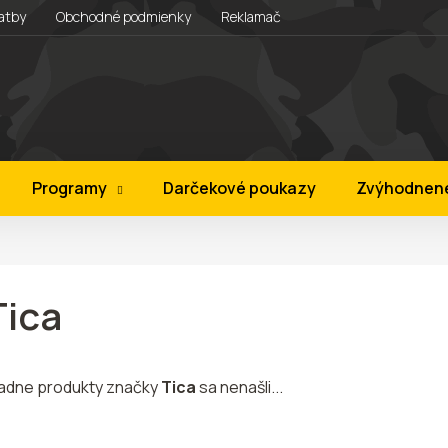
atby
Obchodné podmienky
Reklamačný rád
Vernostný prog
Programy
Darčekové poukazy
Zvýhodnen
Tica
iadne produkty značky
Tica
sa nenašli...