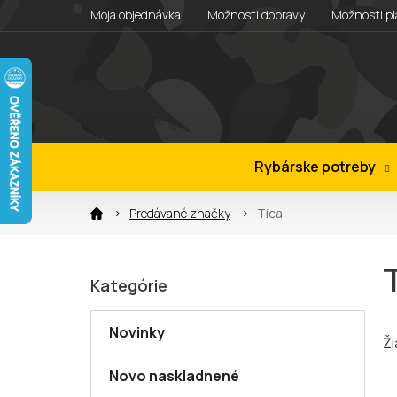
Prejsť
Moja objednávka
Možnosti dopravy
Možnosti pl
na
obsah
Rybárske potreby
Predávané značky
Tica
B
Kategórie
Preskočiť
o
kategórie
č
n
Novinky
Ž
ý
p
Novo naskladnené
a