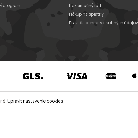
ý program
Reklamačný rád
Nákup na splátky
Pravidla ochrany osobných údajov
ené.
Upraviť nastavenie cookies