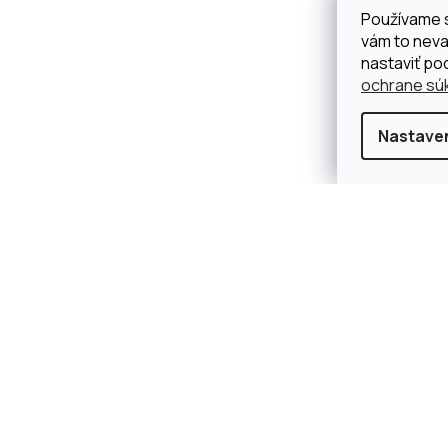
Používame 
vám to neva
nastaviť pod
ochrane sú
Nastave
×
Splátková kalkulačka ESSOX