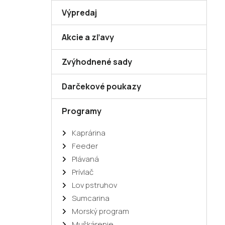
n
Výpredaj
e
l
Akcie a zľavy
Zvýhodnené sady
Darčekové poukazy
Programy
Kaprárina
Feeder
Plávaná
Prívlač
Lov pstruhov
Sumcarina
Morský program
Muškárenie