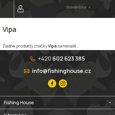
Prejsť
Slovenčina
na
obsah
Vipa
Žiadne produkty značky
Vipa
sa nenašli...
Z
á
+420
602 623 385
p
ä
info@fishinghouse.cz
t
i
e
Fishing House