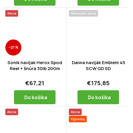
Akcia
Věrnostní sleva
–21 %
Sonik navijak Herox Spod
Daiwa naviják Emblem 45
Reel + šnúra 30lb 200m
SCW QD SD
€67,21
€175,85
Do košíka
Do košíka
Akcia
Akcia
Výpredaj