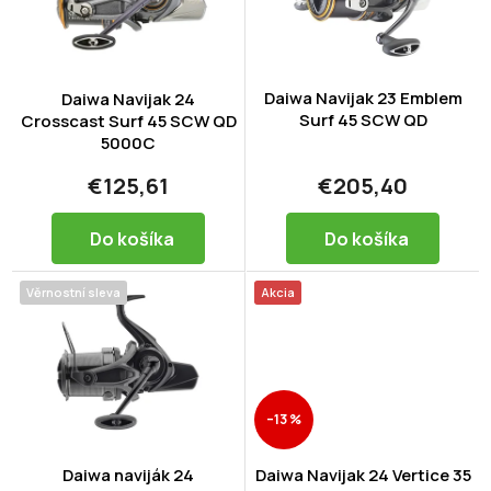
s
p
r
o
d
Daiwa Navijak 23 Emblem
Daiwa Navijak 24
Surf 45 SCW QD
u
Crosscast Surf 45 SCW QD
5000C
k
t
€125,61
€205,40
o
v
Do košíka
Do košíka
Věrnostní sleva
Akcia
–13 %
Daiwa naviják 24
Daiwa Navijak 24 Vertice 35