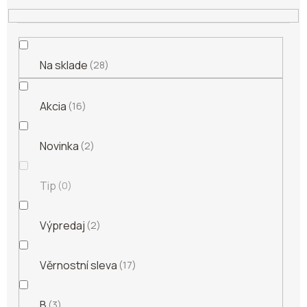
t
o
v
Na sklade
28
Akcia
16
Novinka
2
Tip
0
Výpredaj
2
Věrnostní sleva
17
B
3