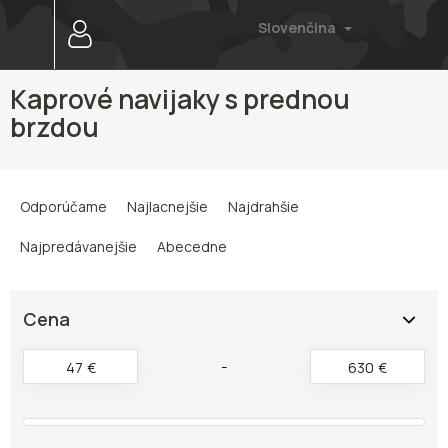
Prejsť
Slovenčina
na
obsah
Kaprové navijaky s prednou
brzdou
R
a
Odporúčame
Najlacnejšie
Najdrahšie
d
e
Najpredávanejšie
Abecedne
n
i
e
Cena
p
r
47
€
630
€
o
d
u
k