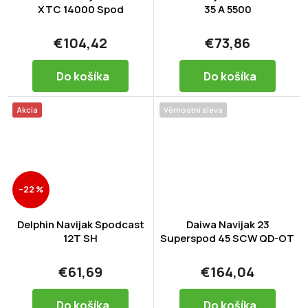
XTC 14000 Spod
35 A 5500
€104,42
€73,86
Do košíka
Do košíka
Akcia
Věrnostní sleva
–22 %
Delphin Navijak Spodcast
Daiwa Navijak 23
12T SH
Superspod 45 SCW QD-OT
€61,69
€164,04
Do košíka
Do košíka