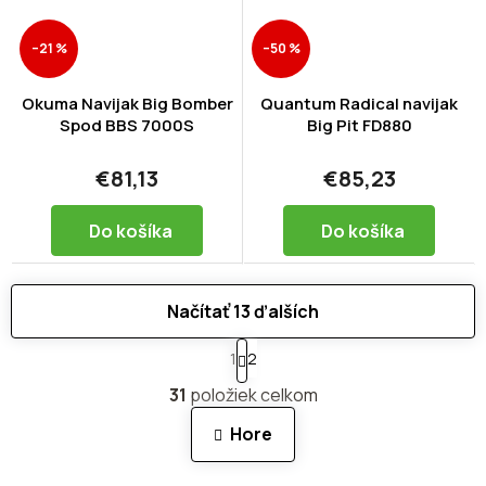
–21 %
–50 %
Okuma Navijak Big Bomber
Quantum Radical navijak
Spod BBS 7000S
Big Pit FD880
€81,13
€85,23
Do košíka
Do košíka
Načítať 13 ďalších
S
1
2
t
O
r
31
položiek celkom
v
á
n
l
Hore
k
á
o
d
v
a