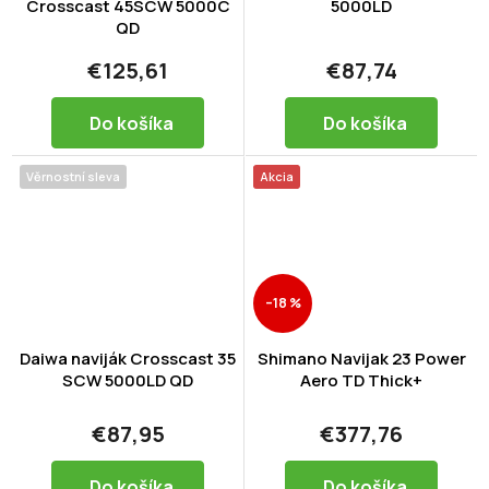
Crosscast 45SCW 5000C
5000LD
QD
€125,61
€87,74
Do košíka
Do košíka
Věrnostní sleva
Akcia
–18 %
Daiwa naviják Crosscast 35
Shimano Navijak 23 Power
SCW 5000LD QD
Aero TD Thick+
€87,95
€377,76
Do košíka
Do košíka