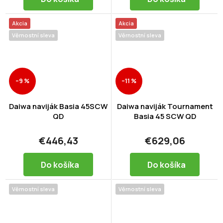
Akcia
Akcia
Věrnostní sleva
Věrnostní sleva
–9 %
–11 %
Daiwa naviják Basia 45SCW
Daiwa naviják Tournament
QD
Basia 45 SCW QD
€446,43
€629,06
Do košíka
Do košíka
Věrnostní sleva
Věrnostní sleva