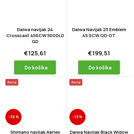
Daiwa navijak 24
Daiwa Navijak 23 Emblem
Crosscast 45SCW 5000LD
45 SCW QD-OT
QD
€125,61
€199,51
Do košíka
Do košíka
Akcia
Akcia
–32 %
–13 %
Shimano navijak Aerlex
Daiwa Navijak Black Widow