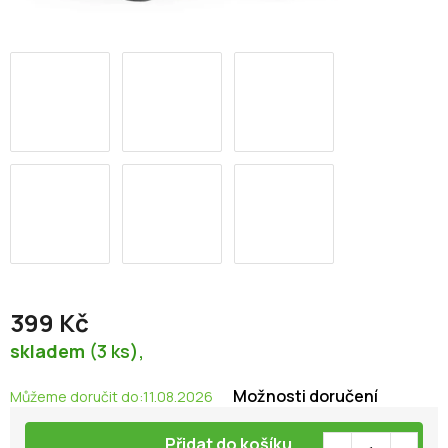
399 Kč
Měrná
skladem
(3 ks)
cena:
Možnosti doručení
Můžeme doručit do:
11.08.2026
Přidat do košíku