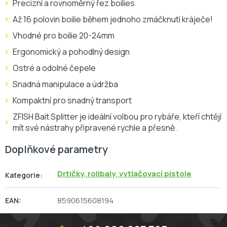
Precizní a rovnoměrný řez boilies
Až 16 polovin boilie během jednoho zmáčknutí kráječe!
Vhodné pro boilie 20-24mm
Ergonomický a pohodlný design
Ostré a odolné čepele
Snadná manipulace a údržba
Kompaktní pro snadný transport
ZFISH Bait Splitter je ideální volbou pro rybáře, kteří chtějí
mít své nástrahy připravené rychle a přesně.
Doplňkové parametry
Drtičky, rollbaly, vytlačovací pistole
Kategorie
:
8590615608194
EAN
:
Z