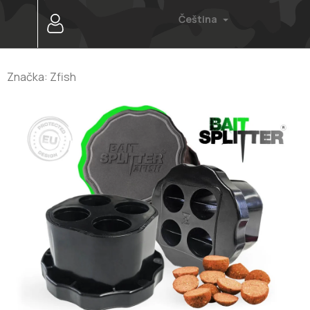
Přejít
Čeština
na
obsah
Značka:
Zfish