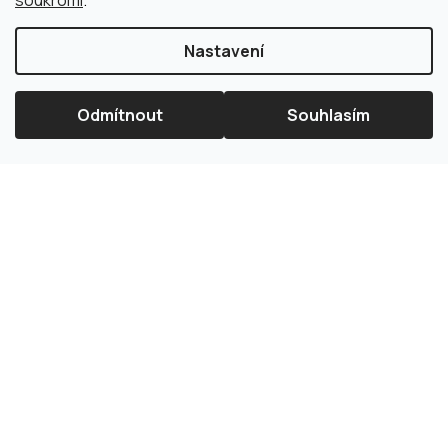
soukromí
.
Nastavení
Odmítnout
Souhlasím
×
Splátková kalkulačka ESSOX