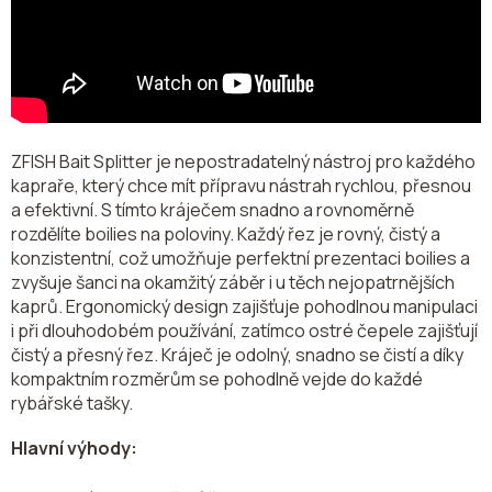
ZFISH Bait Splitter je nepostradatelný nástroj pro každého
kapraře, který chce mít přípravu nástrah rychlou, přesnou
a efektivní. S tímto kráječem snadno a rovnoměrně
rozdělíte boilies na poloviny. Každý řez je rovný, čistý a
konzistentní, což umožňuje perfektní prezentaci boilies a
zvyšuje šanci na okamžitý záběr i u těch nejopatrnějších
kaprů. Ergonomický design zajišťuje pohodlnou manipulaci
i při dlouhodobém používání, zatímco ostré čepele zajišťují
čistý a přesný řez. Kráječ je odolný, snadno se čistí a díky
kompaktním rozměrům se pohodlně vejde do každé
rybářské tašky.
Hlavní výhody: