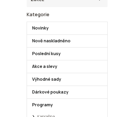
Kategorie
Přeskočit
kategorie
Novinky
Nově naskladněno
Poslední kusy
Akce a slevy
Výhodné sady
Dárkové poukazy
Programy
Kaprařina