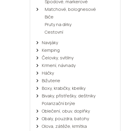
Spodové, markerové
Matchové, bolognesové
Biče
Pruty na dírky
Cestovní
Navijáky
Kemping
Čelovky, svítílny
Krmení, návnady
Háčky
Bižuterie
Boxy, krabičky, kbelíky
Bivaky, přístřešky, deštníky
Polarizační brýle
Oblečení, obuv, doplňky
Obaly, pouzdra, batohy
Olova, zátěže, krmítka