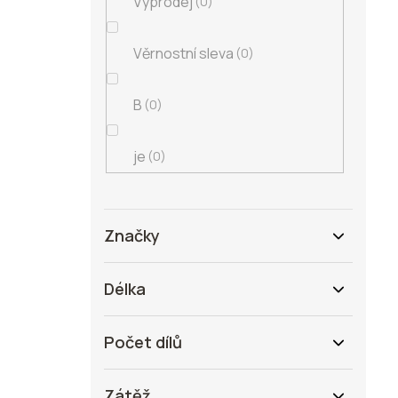
Výprodej
0
Věrnostní sleva
0
B
0
je
0
Značky
Délka
Počet dílů
Zátěž