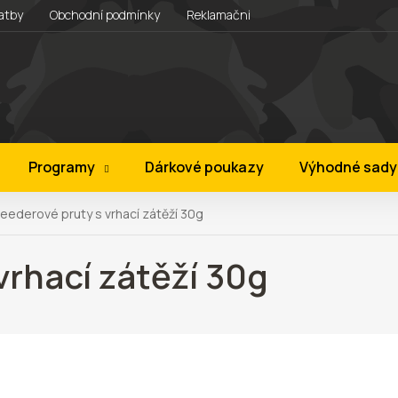
atby
Obchodní podmínky
Reklamační řád
Věrnostní progra
Programy
Dárkové poukazy
Výhodné sady
eederové pruty s vrhací zátěží 30g
vrhací zátěží 30g