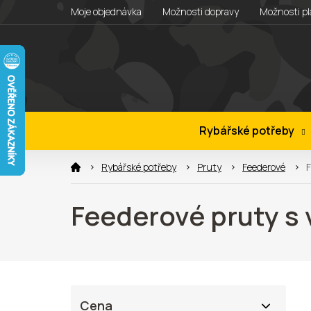
Přejít
Moje objednávka
Možnosti dopravy
Možnosti pl
na
obsah
Rybářské potřeby
Rybářské potřeby
Pruty
Feederové
F
Feederové pruty s 
P
Cena
o