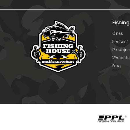
a
t
í
Fishin
O nás
Kontakt
Prodejna
Věrnostn
Blog