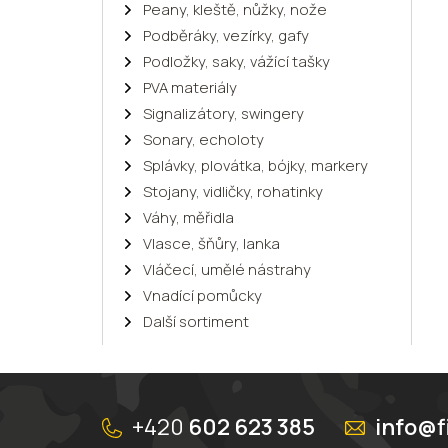
Peany, kleště, nůžky, nože
Podběráky, vezírky, gafy
Podložky, saky, vážící tašky
PVA materiály
Signalizátory, swingery
Sonary, echoloty
Splávky, plovátka, bójky, markery
Stojany, vidličky, rohatinky
Váhy, měřidla
Vlasce, šňůry, lanka
Vláčecí, umělé nástrahy
Vnadící pomůcky
Další sortiment
Z
á
+420
602 623 385
info@f
p