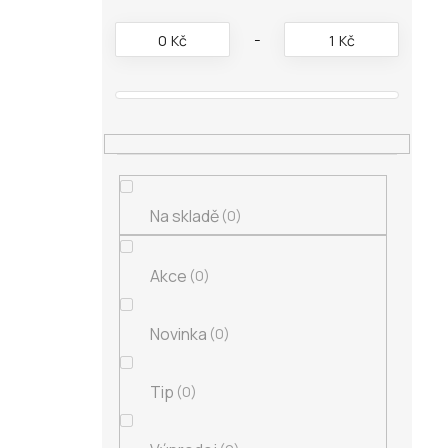
s
t
0
Kč
1
Kč
r
a
n
n
í
p
a
n
Na skladě
0
e
l
Akce
0
Novinka
0
Tip
0