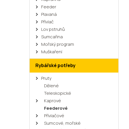
Feeder
Plavaná
Přívlač
Lov pstruhů
Sumcařina
Mořský program
Muškaření
Rybářské potřeby
Pruty
Dělené
Teleskopické
Kaprové
Feederové
Přívlačové
Sumcové, mořské