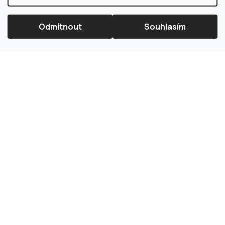
Odmítnout
Souhlasím
×
Splátková kalkulačka ESSOX