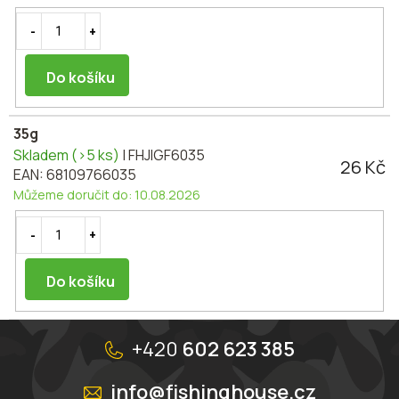
Do košíku
35g
Skladem
(>5 ks)
| FHJIGF6035
26 Kč
EAN:
68109766035
Můžeme doručit do:
10.08.2026
Do košíku
Z
á
+420
602 623 385
p
a
info@fishinghouse.cz