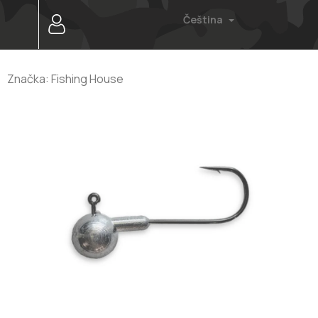
Přejít
Čeština
na
obsah
Značka:
Fishing House