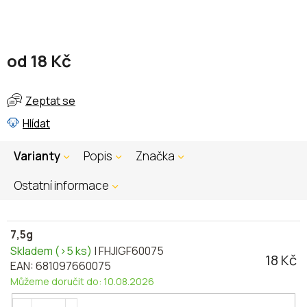
od
18 Kč
Měrná
cena:
Zeptat se
Hlídat
Varianty
Popis
Značka
Ostatní informace
7,5g
Skladem
(>5 ks)
| FHJIGF60075
18 Kč
EAN:
681097660075
Můžeme doručit do:
10.08.2026