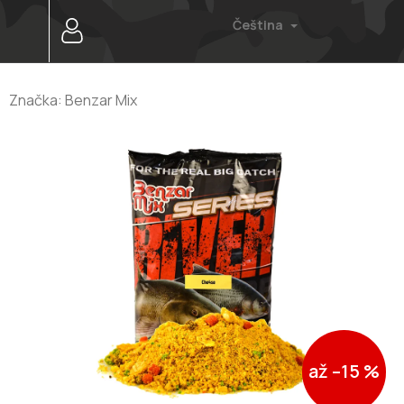
Přejít
Čeština
na
obsah
Značka:
Benzar Mix
až –15 %