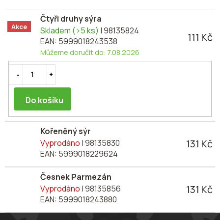
Čtyři druhy sýra
Akce
Skladem
(>5 ks)
| 98135824
111 Kč
EAN:
5999018243538
Můžeme doručit do:
7.08.2026
Do košíku
Kořeněný sýr
131 Kč
Vyprodáno
| 98135830
EAN:
5999018229624
Česnek Parmezán
131 Kč
Vyprodáno
| 98135856
EAN:
5999018243880
Z