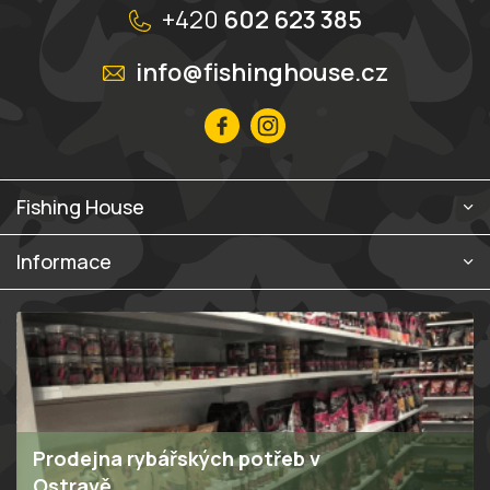
á
+420
602 623 385
p
a
info@fishinghouse.cz
t
í
Fishing House
Informace
Prodejna rybářských potřeb v
Ostravě