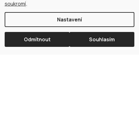
soukromí
.
Nastavení
Odmítnout
Souhlasím
×
Splátková kalkulačka ESSOX