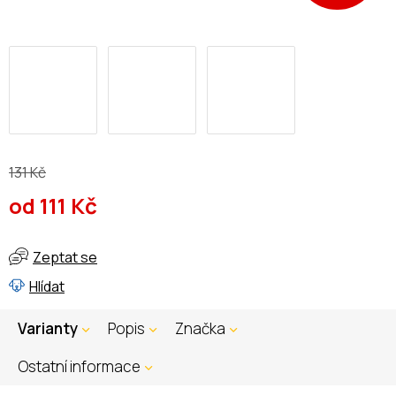
131 Kč
od
111 Kč
Měrná
cena:
Zeptat se
Hlídat
Varianty
Popis
Značka
Ostatní informace