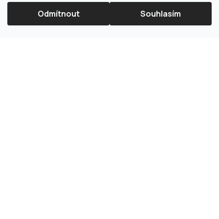
Odmítnout
Souhlasím
×
Splátková kalkulačka ESSOX