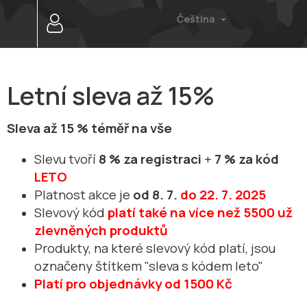
Přejít
Čeština
na
obsah
Letní sleva až 15%
Sleva až 15 % téměř na vše
Slevu tvoří
8 % za registraci
+
7 % za kód
LETO
Platnost akce je
od 8. 7.
do 22. 7. 2025
Slevový kód
platí také na více než 5500 už
zlevněných produktů
Produkty, na které slevový kód platí, jsou
označeny štítkem "sleva s kódem leto"
Platí pro objednávky od 1500 Kč