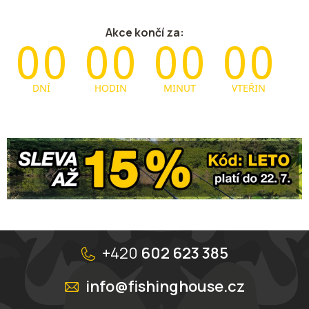
Akce končí za:
Z
á
+420
602 623 385
p
a
info@fishinghouse.cz
t