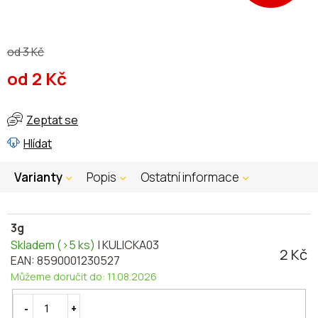
od 3 Kč
od
2 Kč
Měrná
cena:
Zeptat se
Hlídat
Varianty
Popis
Ostatní informace
3g
Skladem
(>5 ks)
| KULICKA03
2 Kč
EAN:
8590001230527
Můžeme doručit do:
11.08.2026