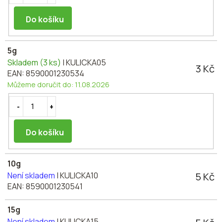
Do košíku
5g
Skladem
(3 ks)
| KULICKA05
3 Kč
EAN:
8590001230534
Můžeme doručit do:
11.08.2026
Do košíku
10g
5 Kč
Není skladem
| KULICKA10
EAN:
8590001230541
15g
Není skladem
| KULICKA15