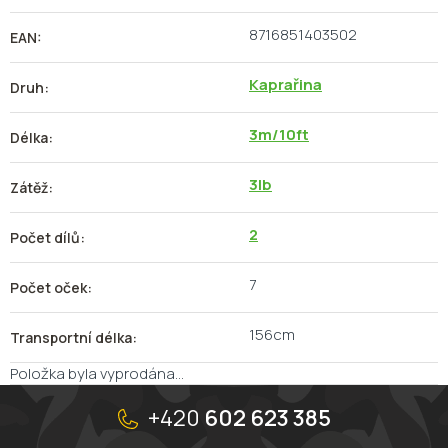
8716851403502
EAN
:
Kaprařina
Druh
:
3m/10ft
Délka
:
3lb
Zátěž
:
2
Počet dílů
:
7
Počet oček
:
156cm
Transportní délka
:
Položka byla vyprodána…
Z
á
+420
602 623 385
p