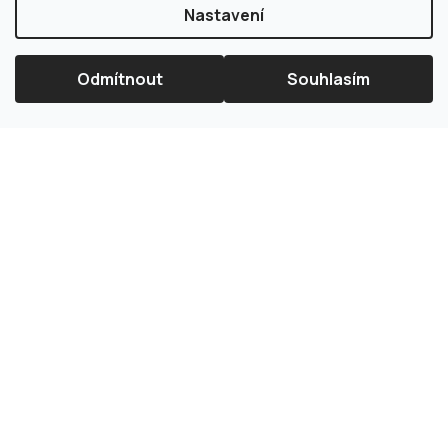
Nastavení
Odmítnout
Souhlasím
×
Splátková kalkulačka ESSOX