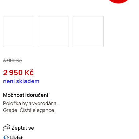
3 900 Kč
2 950 Kč
Měrná
není skladem
cena:
Možnosti doručení
Položka byla vyprodána…
Grade: Čistá elegance.
Zeptat se
Hlídat