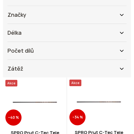
Značky
Délka
Počet dílů
Zátěž
V
Akce
Akce
ý
p
i
s
p
–34 %
–40 %
r
o
d
SPRO Prut C-Tec Tele
SPRO Prut C-Tec Tele