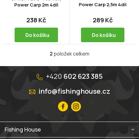
Power Carp 2,5m 4díl
u
Power Carp 2m 4díl
k
t
238 Kč
289 Kč
ů
Do košíku
Do košíku
2
položek celkem
O
v
l
Z
á
á
+420
602 623 385
d
p
a
a
info@fishinghouse.cz
c
t
í
í
p
r
v
k
y
Fishing House
v
ý