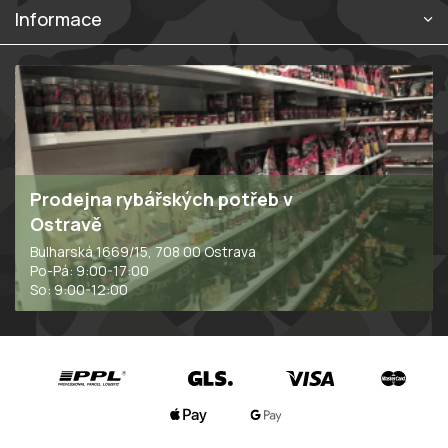
p
Informace
i
s
u
Prodejna rybářských potřeb v
Ostravě
Bulharská 1669/15, 708 00 Ostrava
Po-Pá: 9:00-17:00
So: 9:00-12:00