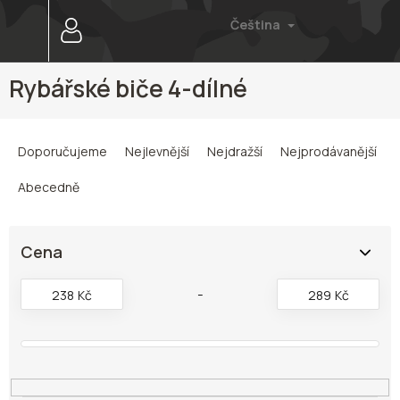
Přejít
Čeština
na
obsah
Rybářské biče 4-dílné
Ř
a
Doporučujeme
Nejlevnější
Nejdražší
Nejprodávanější
z
e
Abecedně
n
í
p
Cena
r
o
238
Kč
289
Kč
d
u
k
t
ů