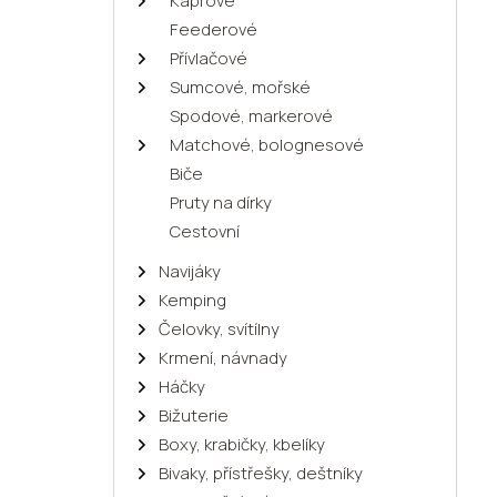
Kaprové
Feederové
Přívlačové
Sumcové, mořské
Spodové, markerové
Matchové, bolognesové
Biče
Pruty na dírky
Cestovní
Navijáky
Kemping
Čelovky, svítílny
Krmení, návnady
Háčky
Bižuterie
Boxy, krabičky, kbelíky
Bivaky, přístřešky, deštníky