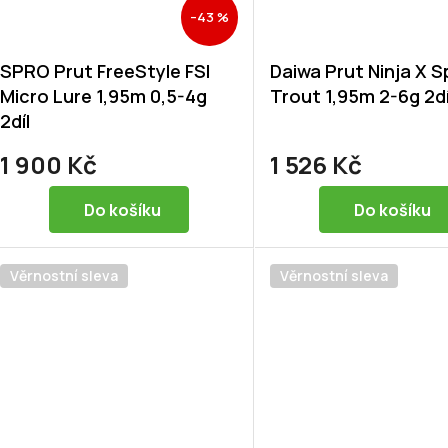
–43 %
SPRO Prut FreeStyle FSI
Daiwa Prut Ninja X 
Micro Lure 1,95m 0,5-4g
Trout 1,95m 2-6g 2dí
2díl
1 900 Kč
1 526 Kč
Do košíku
Do košíku
Věrnostní sleva
Věrnostní sleva