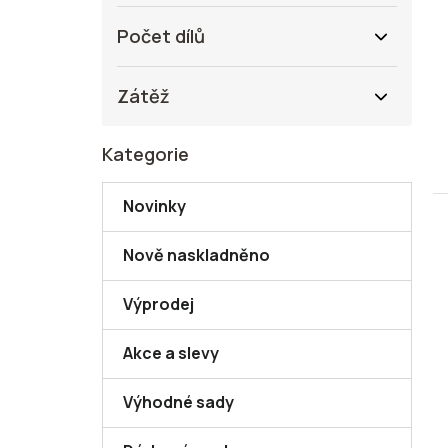
Počet dílů
Zátěž
Kategorie
Přeskočit
kategorie
Novinky
Nově naskladněno
Výprodej
Akce a slevy
Výhodné sady