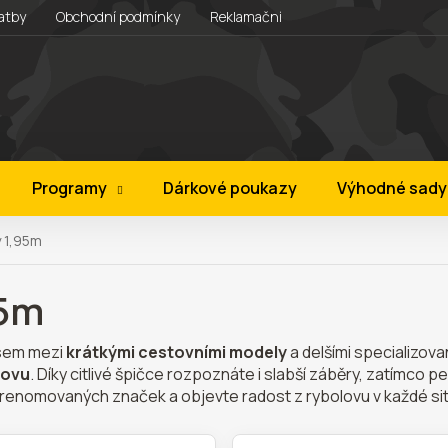
atby
Obchodní podmínky
Reklamační řád
Věrnostní progra
Programy
Dárkové poukazy
Výhodné sady
 1,95m
95m
isem mezi
krátkými cestovními modely
a delšími specializov
lovu
. Díky citlivé špičce rozpoznáte i slabší záběry, zatímco 
ky renomovaných značek a objevte radost z rybolovu v každé sit