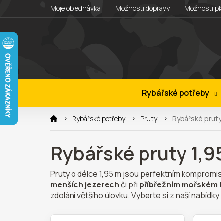
Přejít
Moje objednávka
Možnosti dopravy
Možnosti pl
na
obsah
Rybářské potřeby
Rybářské potřeby
Pruty
Rybářské pruty
Rybářské pruty 1,
Pruty o délce 1,95 m jsou perfektním komprom
menších jezerech
či při
příbřežním mořském 
zdolání většího úlovku. Vyberte si z naší nabíd