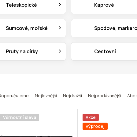
Teleskopické
Kaprové
Sumcové, mořské
Spodové, marker
Pruty na dírky
Cestovní
Doporučujeme
Nejlevnější
Nejdražší
Nejprodávanější
Abe
Věrnostní sleva
Akce
Výprodej