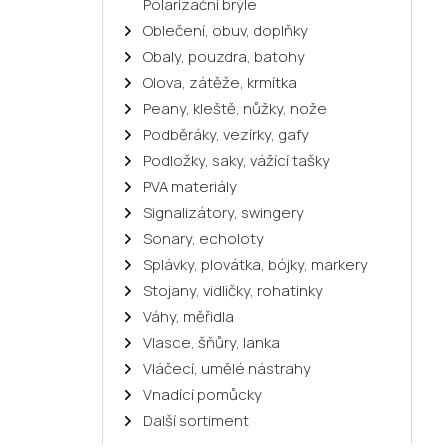
Polarizační brýle
Oblečení, obuv, doplňky
Obaly, pouzdra, batohy
Olova, zátěže, krmítka
Peany, kleště, nůžky, nože
Podběráky, vezírky, gafy
Podložky, saky, vážící tašky
PVA materiály
Signalizátory, swingery
Sonary, echoloty
Splávky, plovátka, bójky, markery
Stojany, vidličky, rohatinky
Váhy, měřidla
Vlasce, šňůry, lanka
Vláčecí, umělé nástrahy
Vnadící pomůcky
Další sortiment