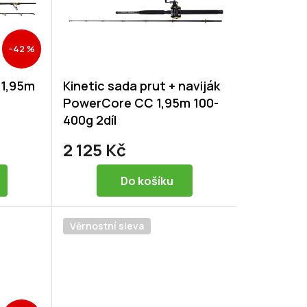
–42 %
s 1,95m
Kinetic sada prut + naviják
PowerCore CC 1,95m 100-
400g 2díl
2 125 Kč
Do košíku
Věrnostní sleva