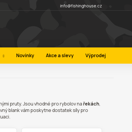
m
Rozložená platba
Nákup na splátky
Pravidla ochrany osob
info@fishinghouse.cz
Novinky
Akce a slevy
Výprodej
Značk
anými pruty. Jsou vhodné pro rybolov na
řekách
,
pevný blank vám poskytne dostatek síly pro
uaci.