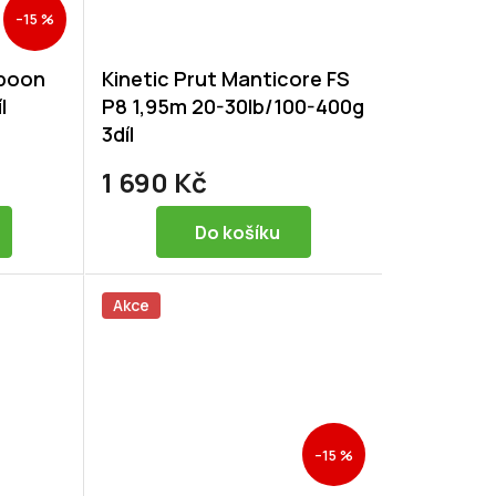
–15 %
Spoon
Kinetic Prut Manticore FS
l
P8 1,95m 20-30lb/100-400g
3díl
1 690 Kč
Do košíku
Akce
–15 %