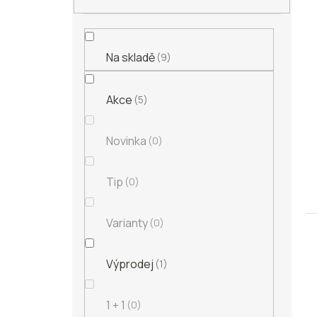
s
í
o
p
p
d
r
a
u
o
n
k
Na skladě
9
d
e
t
u
l
ů
k
Akce
5
t
ů
Novinka
0
Tip
0
Varianty
0
Výprodej
1
1 + 1
0