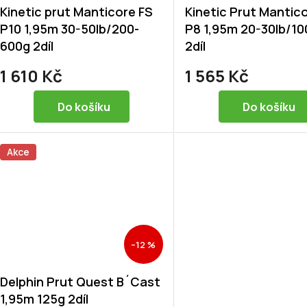
Kinetic prut Manticore FS
Kinetic Prut Mantic
P10 1,95m 30-50lb/200-
P8 1,95m 20-30lb/1
600g 2díl
2díl
1 610 Kč
1 565 Kč
Do košíku
Do košíku
Akce
–12 %
Delphin Prut Quest B´Cast
1,95m 125g 2díl