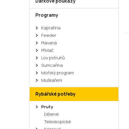
Dárkové poukazy
Programy
Kaprařina
Feeder
Plavaná
Přívlač
Lov pstruhů
Sumcařina
Mořský program
Muškaření
Rybářské potřeby
Pruty
Dělené
Teleskopické