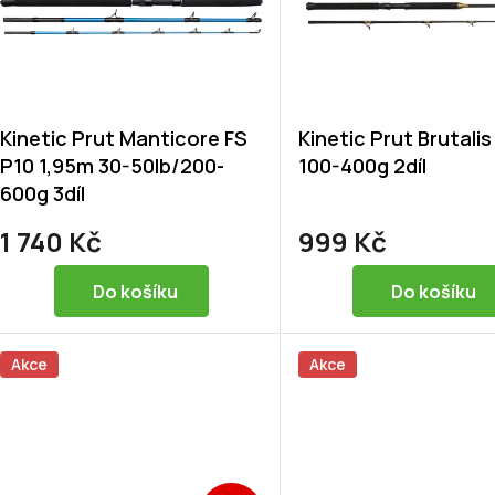
Kinetic Prut Manticore FS
Kinetic Prut Brutali
P10 1,95m 30-50lb/200-
100-400g 2díl
600g 3díl
1 740 Kč
999 Kč
Do košíku
Do košíku
Akce
Akce