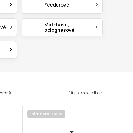
Feederové
Matchové,
ové
bolognesové
10
položek celkem
cedně
Věrnostní sleva